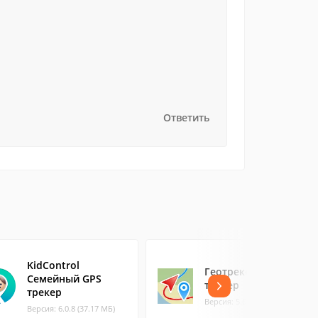
Ответить
KidControl
Геотрекер - GPS
Семейный GPS
трекер
трекер
Версия: 5.6.2 (19.98 МБ)
Версия: 6.0.8 (37.17 МБ)