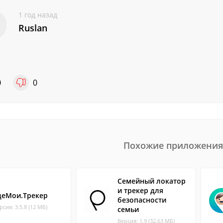
1 год назад
Ruslan
0
0
Похожие приложения
Семейный локатор
и трекер для
деМои.Трекер
безопасности
рсия: 3.5.8 (12 МБ)
семьи
Версия: 1.9 (32.63 МБ)