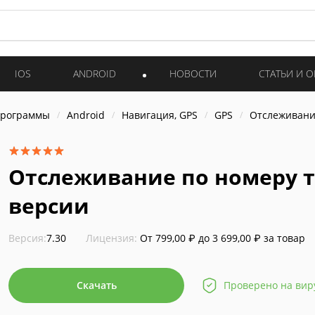
IOS
ANDROID
НОВОСТИ
СТАТЬИ И 
программы
Android
Навигация, GPS
GPS
Отслеживани
Отслеживание по номеру т
версии
Версия:
7.30
Лицензия:
От 799,00 ₽ до 3 699,00 ₽ за товар
Скачать
Проверено на вир