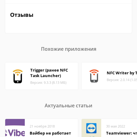
Отзывы
Похожие приложения
Trigger (ранее NFC
NFC Writer by 
Task Launcher)
Версия: 2.0.14 (1.0
Версия: 9.3.3 (8.13 МБ)
Актуальные статьи
21 ноября 2018
30 мая 2022
Вайбер не работает
Teamviewer: чт