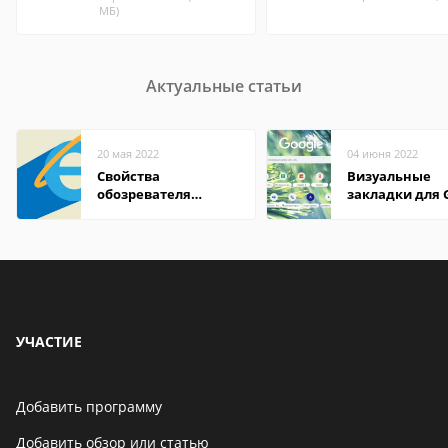
МБ)
Актуальные статьи
20 мая 2022
04 июня 2022
Свойства
Визуальные
обозревателя
закладки для 
Internet Explorer где
Chrome
находится
УЧАСТИЕ
Добавить программу
Добавить обзор или статью