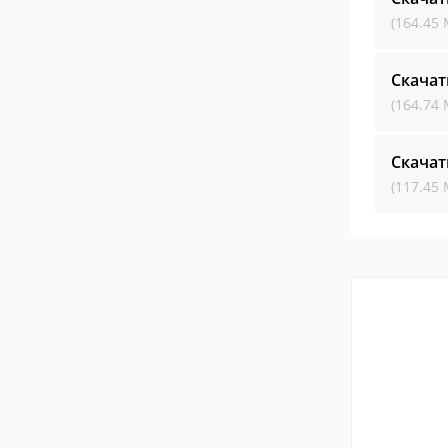
(164.45 
Скачат
(164.74 
Скачат
(117.45 