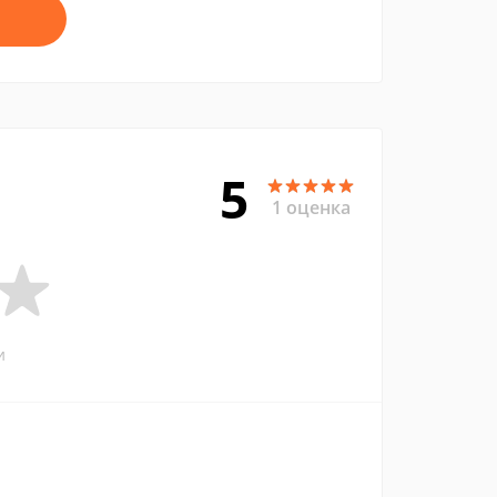
5
1 оценка
и