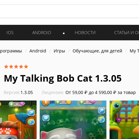
IOS
ANDROID
НОВОСТИ
СТАТЬИ И 
программы
Android
Игры
Обучающие, для детей
My T
My Talking Bob Cat 1.3.05
Версия:
1.3.05
Лицензия:
От 59,00 ₽ до 4 590,00 ₽ за товар