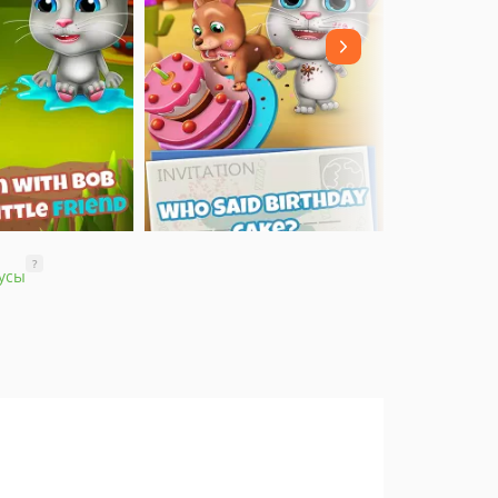
?
усы