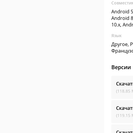
Совмести
Android 5
Android 8
10.x, And
Язык
Другое, 
Француз
Версии
Скачат
(118.85 
Скачат
(119.15 
Скачат