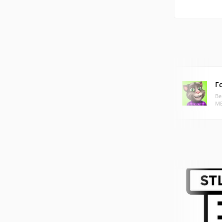
Г
Ве
МБ