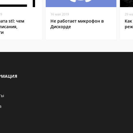
19
16 мая 2019
29 м
та stl: чем
Не работает микрофон в
Как
писания,
Дискорде
реж
ти
РМАЦИЯ
ты
а