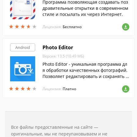
Программа позволяющая создавать поз
дравительные открытки в современном
стиле и посылать их через Интернет.
★
★
★
★
★
★
★
★
★
★
Лицензия:
Бесплатно
Photo Editor
Android
Версия: 13.5 (10.49 МБ)
Photo Editor - уникальная программа дл
я обработки качественных фотографий.
Позволяет редактировать и сохранять в
исходном разрешении.
★
★
★
★
★
★
★
★
★
★
Лицензия:
Платно
Все файлы предоставленные на сайте —
оригинальные, мы не переупаковываем и не