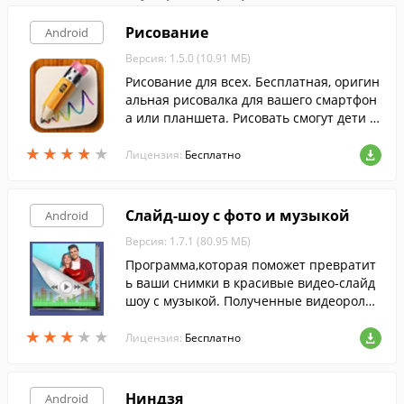
Рисование
Android
Версия: 1.5.0 (10.91 МБ)
Рисование для всех. Бесплатная, оригин
альная рисовалка для вашего смартфон
а или планшета. Рисовать смогут дети и
их родители, бизнесмены и художники,
★
★
★
★
★
★
★
★
★
★
школьники и студенты.
Лицензия:
Бесплатно
Слайд-шоу с фото и музыкой
Android
Версия: 1.7.1 (80.95 МБ)
Программа,которая поможет превратит
ь ваши снимки в красивые видео-слайд
шоу с музыкой. Полученные видеоролик
и можно сохранить на устройстве или о
★
★
★
★
★
★
★
★
★
★
тправить друзьям.
Лицензия:
Бесплатно
Ниндзя
Android