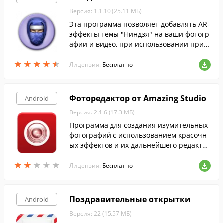
Версия: 1.1.10 (25.11 МБ)
Эта программа позволяет добавлять AR-
эффекты темы "Ниндзя" на ваши фотогр
афии и видео, при использовании прил
ожения "AR-эффект" на устройствах Xper
★
★
★
★
★
★
★
★
★
★
ia.
Лицензия:
Бесплатно
Фоторедактор от Amazing Studio
Android
Версия: 2.1.6 (17.3 МБ)
Программа для создания изумительных
фотографий с использованием красочн
ых эффектов и их дальнейшего редакти
рования.
★
★
★
★
★
★
★
★
★
★
Лицензия:
Бесплатно
Поздравительные открытки
Android
Версия: 22 (15.57 МБ)