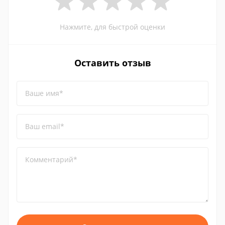
Нажмите, для быстрой оценки
Оставить отзыв
Ваше имя*
Ваш email*
Комментарий*