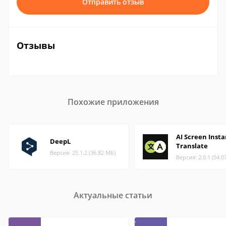
Отправить отзыв
Отзывы
Похожие приложения
AI Screen Insta
DeepL
Translate
Версия: 25.1.2 (36.82 МБ)
Версия: 2.0.1 (54.0
Актуальные статьи