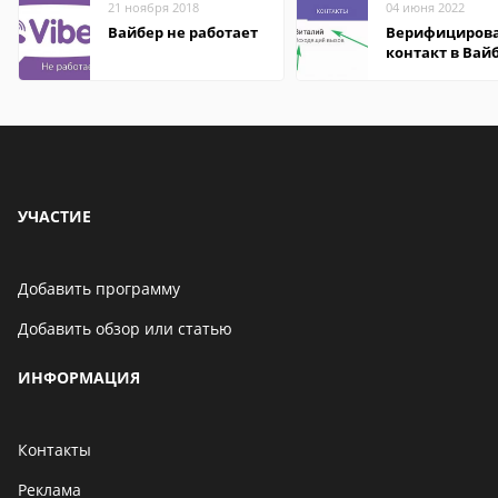
21 ноября 2018
04 июня 2022
Вайбер не работает
Верифициров
контакт в Вай
что это значит
УЧАСТИЕ
Добавить программу
Добавить обзор или статью
ИНФОРМАЦИЯ
Контакты
Реклама