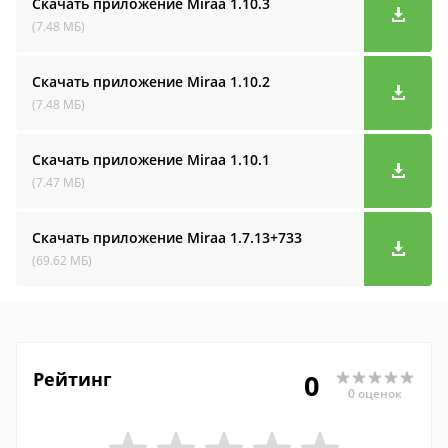
Скачать приложение Miraa
1.10.3
(7.48 МБ)
Скачать приложение Miraa
1.10.2
(7.48 МБ)
Скачать приложение Miraa
1.10.1
(7.47 МБ)
Скачать приложение Miraa
1.7.13+733
(69.62 МБ)
Рейтинг
0
0 оценок