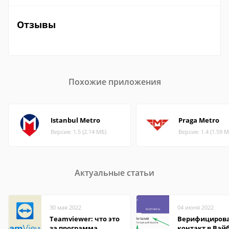
Отзывы
Похожие приложения
Istanbul Metro
Praga Metro
Версия: 1.5 (2.14 МБ)
Версия: 1.4 (1.59 М
Актуальные статьи
30 мая 2022
04 июня 2022
Teamviewer: что это
Верифициров
за программа
контакт в Вай