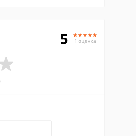
5
1 оценка
и