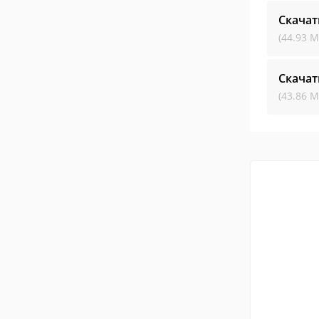
Скачат
(44.93 М
Скачат
(43.86 М