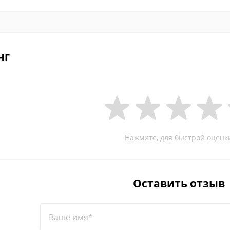
нг
Нажмите, для быстрой оценк
Оставить отзыв
Ваше имя*