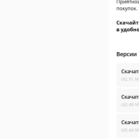
Приятной
покупок.
Скачайт
в удобн
Версии
Скачат
(42.91 М
Скачат
(42.48 М
Скачат
(45.44 М