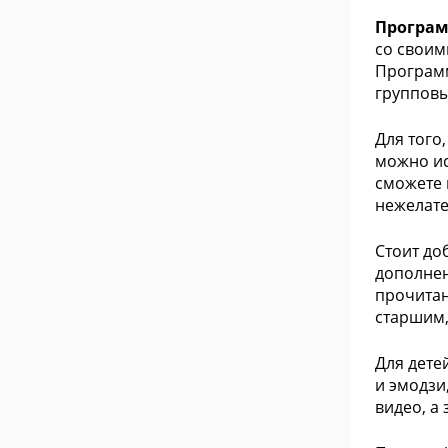
Программ
со своим
Программ
групповы
Для того
можно ис
сможете 
нежелате
Стоит до
дополнен
прочитан
старшим,
Для дете
и эмодзи
видео, а