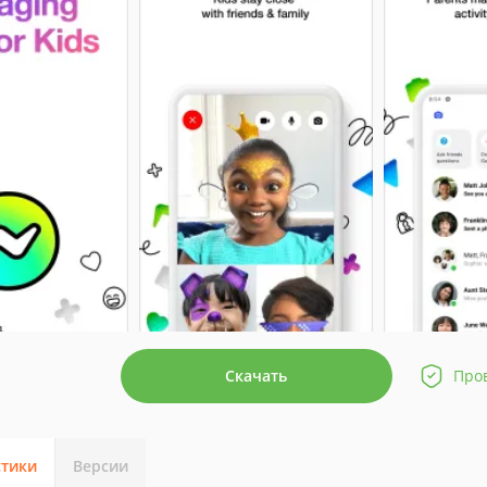
Скачать
Про
стики
Версии