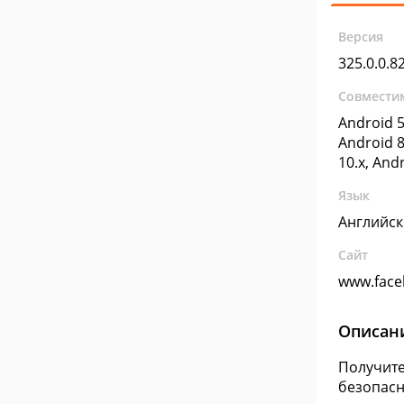
Версия
325.0.0.8
Совмести
Android 5
Android 8
10.x, And
Язык
Английс
Сайт
www.face
Описан
Получите
безопасн