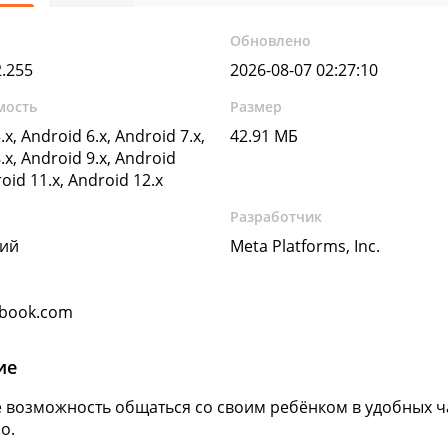
Обновлено
2.255
2026-08-07 02:27:10
мость
Размер
.x, Android 6.x, Android 7.x,
42.91 МБ
.x, Android 9.x, Android
roid 11.x, Android 12.x
Разработчик
кий
Meta Platforms, Inc.
book.com
ие
 возможность общаться со своим ребёнком в удобных ча
о.