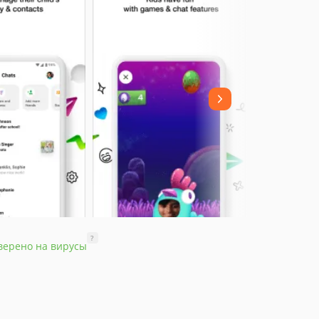
?
верено на вирусы