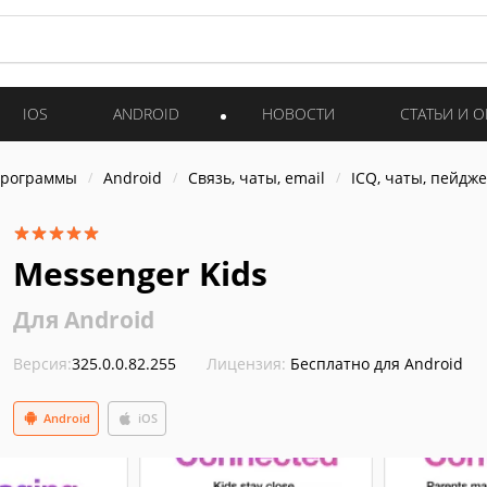
IOS
ANDROID
НОВОСТИ
СТАТЬИ И 
программы
Android
Связь, чаты, email
ICQ, чаты, пейдж
Messenger Kids
Для Android
Версия:
325.0.0.82.255
Лицензия:
Бесплатно для Android
Android
iOS