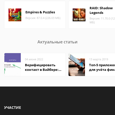
RAID: Shadow
Empires & Puzzles
Legends
Версия: 87.0.4 (226.03 МБ)
Версия: 11.70.0 (12
МБ)
Актуальные статьи
04 июня 2022
13 марта 2019
Верифицировать
Топ-5 прилож
контакт в Вайбере:
для учёта фин
что это значит
на Android
УЧАСТИЕ