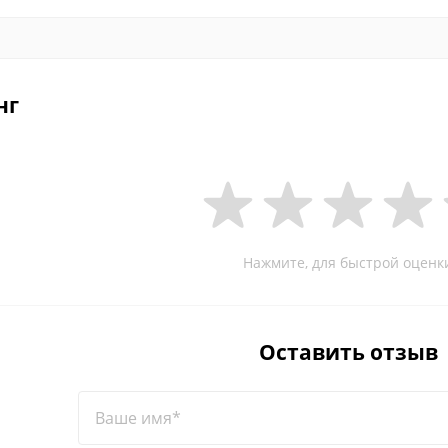
нг
Нажмите, для быстрой оценк
Оставить отзыв
Ваше имя*