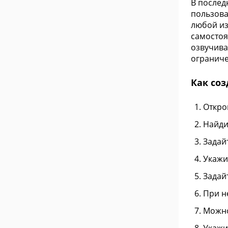
В послед
пользова
любой из
самостоя
озвучива
огранич
Как соз
Откро
Найди
Задай
Укажи
Задай
При н
Можно