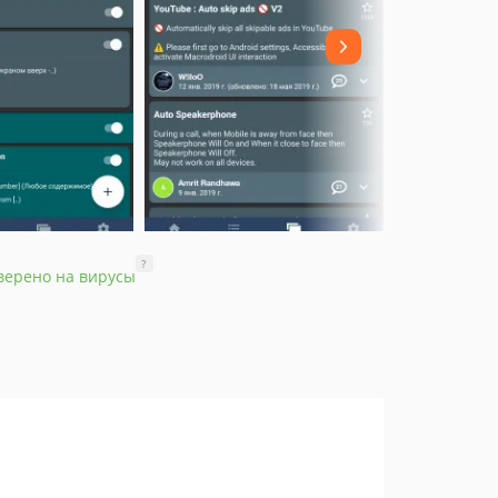
?
верено на вирусы