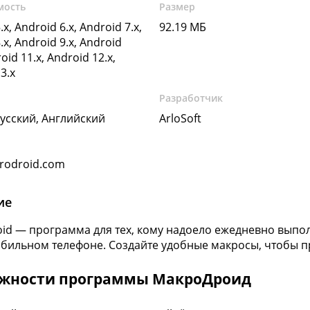
мость
Размер
.x, Android 6.x, Android 7.x,
92.19 МБ
.x, Android 9.x, Android
oid 11.x, Android 12.x,
3.x
Разработчик
Русский, Английский
ArloSoft
rodroid.com
ие
id — программа для тех, кому надоело ежедневно выпол
бильном телефоне. Создайте удобные макросы, чтобы пр
жности программы МакроДроид