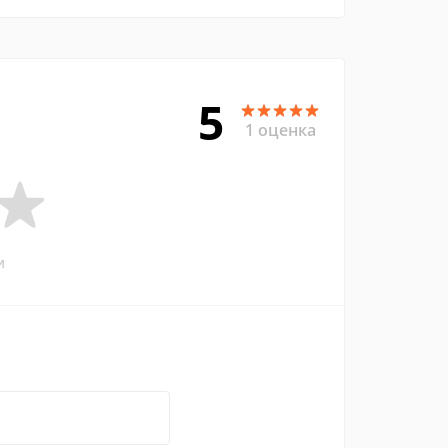
5
1 оценка
и