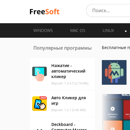
WINDOWS
MAC OS
LINUX
Популярные программы
Бесплатные 
Нажатие -
автоматический
кликер
Версия: 1.3.4.3 (2.74 МБ)
Авто Кликер для
игр
Версия: 1.2.1 (5.66 МБ)
Deckboard -
Computer Macros