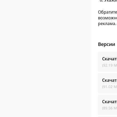
Укажи
Обратите
возможно
реклама.
Версии
Скачат
(92.19 М
Скачат
(91.02 М
Скачат
(89.56 М