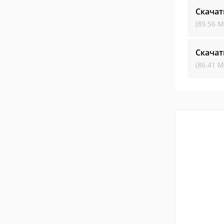
Скачат
(89.56 М
Скачат
(86.41 М