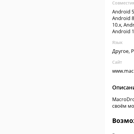
Совмести
Android 5
Android 8
10.x, Andr
Android 1
Язык
Другое, 
Сайт
www.mac
Описан
MacroDro
своём мо
Возмо