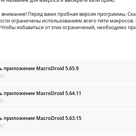
те название для макроса и выберите категорию.
 внимание! Перед вами пробная версия программы. Скач
сти ограничены использованием всего пяти макросов. К
 Чтобы избавиться от этих ограничений, необходимо п
ь приложение MacroDroid
5.65.9
Б)
ь приложение MacroDroid
5.64.11
Б)
ь приложение MacroDroid
5.63.15
Б)