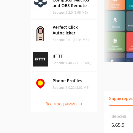
and OBS Remote
Версия: 3.2.0 (5.98 МБ)
Perfect Click
Autoclicker
Версия: 9.51 (12.34 МБ)
IFTTT
Версия: 4.40.2 (11.13 МБ)
Phone Profiles
Версия: 1.0.22 (2.02 МБ)
Характери
Все программы →
Версия
5.65.9