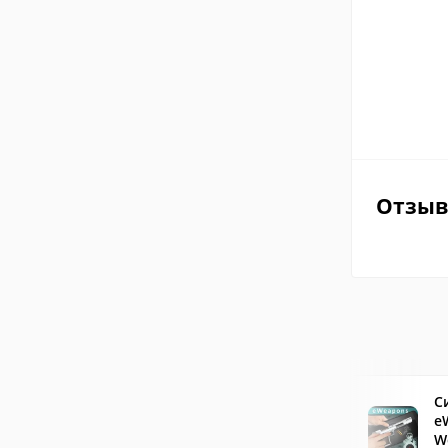
Отзы
С
e
W