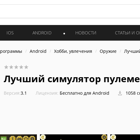
IOS
ANDROID
НОВОСТИ
СТАТЬИ И 
программы
Android
Хобби, увлечения
Оружие
Лучший
Лучший симулятор пулеме
Версия:
3.1
Лицензия:
Бесплатно для Android
1058 с