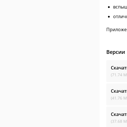
вспыш
отлич
Приложен
Версии
Скачат
(71.74 М
Скачат
(41.76 М
Скачат
(37.68 М