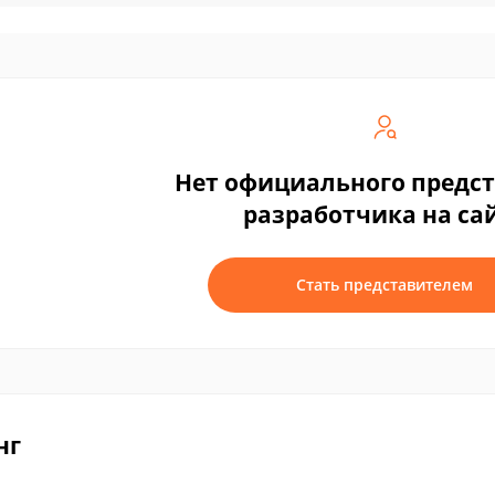
Нет официального предс
разработчика на са
Стать представителем
нг