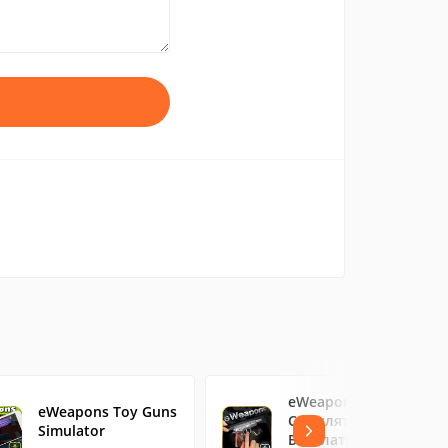
eWeapons
eWeapons Toy Guns
Симулятор Оружия
Simulator
Бесплатно