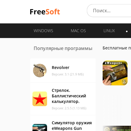
WINDOWS
MAC OS
LINUX
Популярные программы
Бесплатные 
Revolver
Версия: 3.1 (21.9 МБ)
Стрелок.
Баллистический
калькулятор.
Версия: 2.5.5 (1.13 МБ)
Симулятор оружия
eWeapons Gun