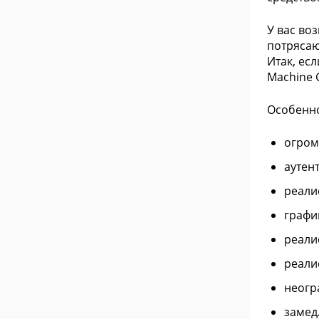
У вас во
потрясаю
Итак, ес
Machine 
Особенно
огром
аутен
реали
графи
реали
реали
неогр
замед