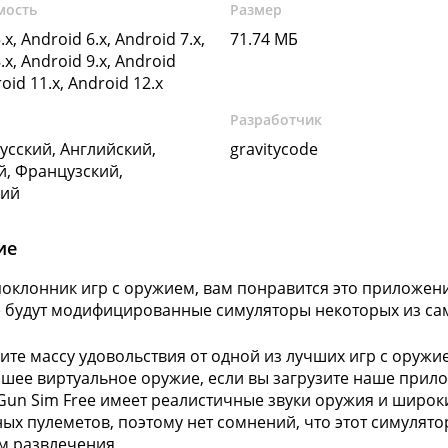
мость
Размер
.x, Android 6.x, Android 7.x,
71.74 МБ
.x, Android 9.x, Android
roid 11.x, Android 12.x
Разработчик
Русский, Английский,
gravitycode
, Французский,
кий
ие
поклонник игр с оружием, вам понравится это приложен
 будут модифицированные симуляторы некоторых из сам
ите массу удовольствия от одной из лучших игр с оружием,
чшее виртуальное оружие, если вы загрузите наше прил
Gun Sim Free имеет реалистичные звуки оружия и широк
ых пулеметов, поэтому нет сомнений, что этот симулят
м развлечения.