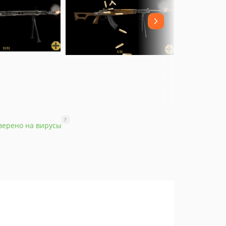
?
верено на вирусы