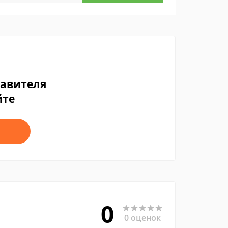
тавителя
йте
0
0 оценок