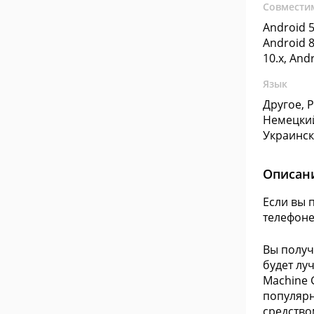
Совмести
Android 5
Android 8
10.x, And
Язык
Другое, 
Немецкий
Украинс
Описан
Если вы 
телефоне
Вы получ
будет лу
Machine 
популярн
средство