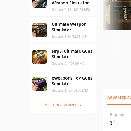
Weapon Simulator
Версия: 2.4.3 (102.34 МБ)
Ultimate Weapon
Simulator
Версия: 5.50 (82.73 МБ)
Игры Ultimate Guns
Simulator
Версия: 3.1 (37.99 МБ)
eWeapons Toy Guns
Simulator
Версия: 1.7.3 (34.33 МБ)
Характери
Все программы →
Версия
3.1