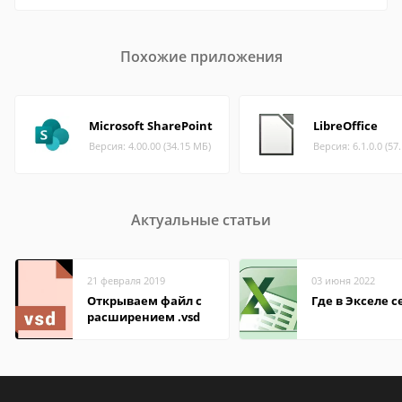
Похожие приложения
Microsoft SharePoint
LibreOffice
Версия: 4.00.00 (34.15 МБ)
Версия: 6.1.0.0 (57
Актуальные статьи
21 февраля 2019
03 июня 2022
Открываем файл с
Где в Экселе с
расширением .vsd