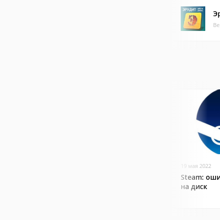
Э
Ве
19 мая 2022
Steam: оши
на диск