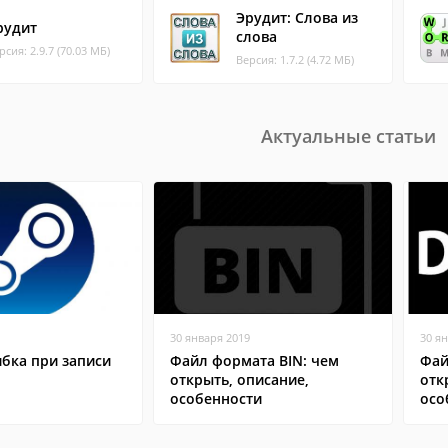
Эрудит: Слова из
рудит
слова
рсия: 2.9.7 (70.03 МБ)
Версия: 1.7.2 (4.72 МБ)
Актуальные статьи
30 января 2019
30 я
бка при записи
Файл формата BIN: чем
Фай
открыть, описание,
отк
особенности
осо