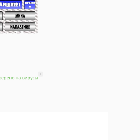
?
верено на вирусы