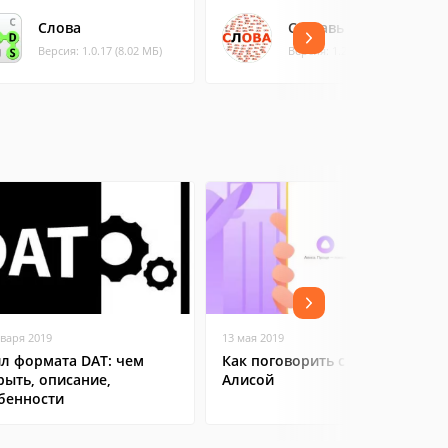
Слова
Составь слова
Версия: 1.0.17 (8.02 МБ)
Версия: 1.207 (13.2 МБ)
нваря 2019
13 мая 2019
л формата DAT: чем
Как поговорить с Яндекс
рыть, описание,
Алисой
бенности