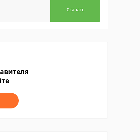
Скачать
тавителя
йте