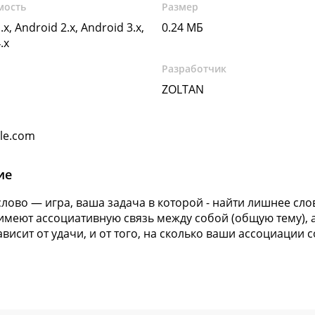
мость
Размер
.x, Android 2.x, Android 3.x,
0.24 МБ
.x
Разработчик
ZOLTAN
gle.com
ие
лово — игра, ваша задача в которой - найти лишнее слов
имеют ассоциативную связь между собой (общую тему), а
ависит от удачи, и от того, на сколько ваши ассоциации 