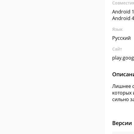
Совмести
Android 1
Android 4
Язык
Русский
Сайт
play.goo
Описан
Лишнее с
которых 
сильно з
Версии