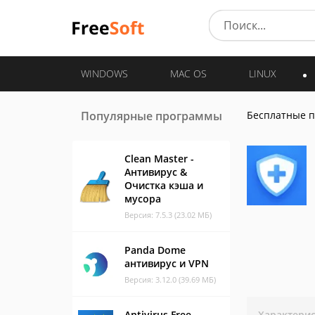
WINDOWS
MAC OS
LINUX
Популярные программы
Бесплатные 
Clean Master -
Антивирус &
Очистка кэша и
мусора
Версия: 7.5.3 (23.02 МБ)
Panda Dome
антивирус и VPN
Версия: 3.12.0 (39.69 МБ)
Antivirus Free
Характери