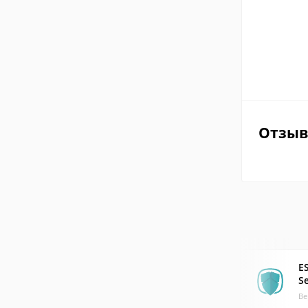
Отзы
E
Se
Ве