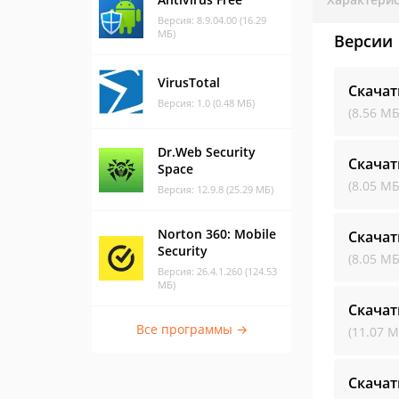
Версия: 8.9.04.00 (16.29
МБ)
Версии
VirusTotal
Скачат
Версия: 1.0 (0.48 МБ)
(8.56 МБ
Dr.Web Security
Скачат
Space
(8.05 МБ
Версия: 12.9.8 (25.29 МБ)
Norton 360: Mobile
Скачат
Security
(8.05 МБ
Версия: 26.4.1.260 (124.53
МБ)
Скачат
Все программы →
(11.07 М
Скачат