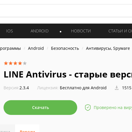
IOS
ANDROID
НОВОСТИ
СТАТЬИ И 
программы
Android
Безопасность
Антивирусы, Spyware
LINE Antivirus - старые вер
Версия:
2.3.4
Лицензия:
Бесплатно для Android
1515
Скачать
Проверено на вир
стики
Версии