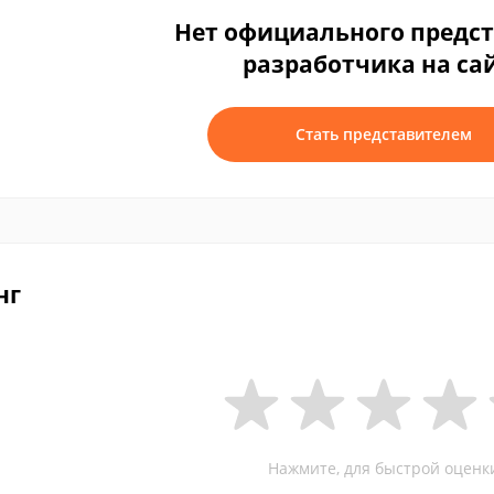
Нет официального предс
разработчика на са
Стать представителем
нг
Нажмите, для быстрой оценк