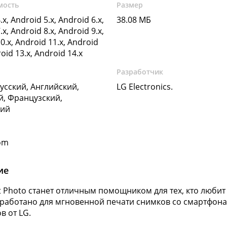
мость
Размер
.x, Android 5.x, Android 6.x,
38.08 МБ
.x, Android 8.x, Android 9.x,
0.x, Android 11.x, Android
roid 13.x, Android 14.x
Разработчик
Русский, Английский,
LG Electronics.
, Французский,
кий
om
ие
t Photo станет отличным помощником для тех, кто любит
работано для мгновенной печати снимков со смартфона
в от LG.