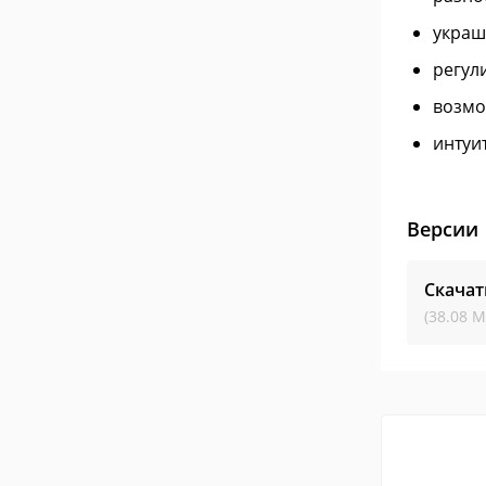
украш
регул
возмо
интуи
Версии
Скачат
(38.08 М