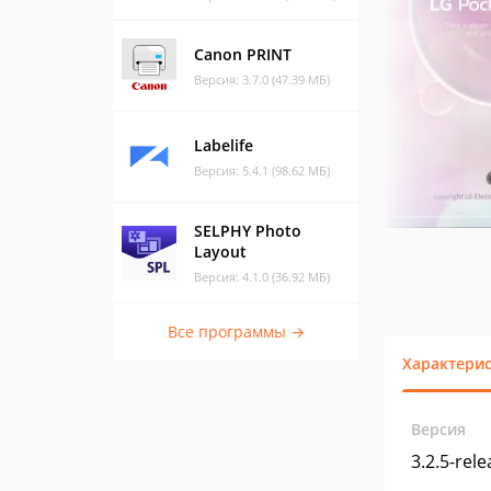
Canon PRINT
Версия: 3.7.0 (47.39 МБ)
Labelife
Версия: 5.4.1 (98.62 МБ)
SELPHY Photo
Layout
Версия: 4.1.0 (36.92 МБ)
Все программы →
Характери
Версия
3.2.5-rel