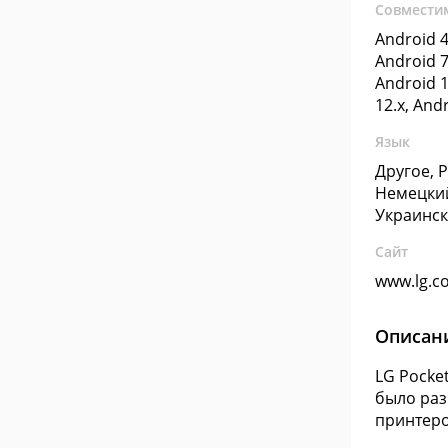
Совмести
Android 4
Android 7
Android 1
12.x, And
Язык
Другое, 
Немецкий
Украинс
Сайт
www.lg.c
Описан
LG Pocke
было раз
принтеро