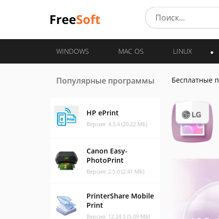
WINDOWS
MAC OS
LINUX
Популярные программы
Бесплатные 
HP ePrint
Версия: 4.3.4 (20.22 МБ)
Canon Easy-
PhotoPrint
Версия: 2.5.0 (2.41 МБ)
PrinterShare Mobile
Print
Версия: 12.24.5 (5.09 МБ)