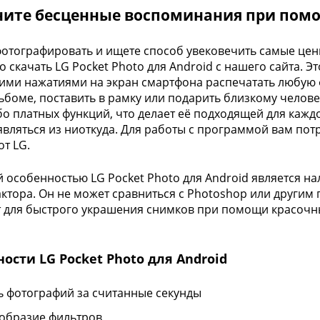
ните бесценные воспоминания при помощ
отографировать и ищете способ увековечить самые це
о скачать LG Pocket Photo для Android с нашего сайта. 
ими нажатиями на экран смартфона распечатать любую 
ьбоме, поставить в рамку или подарить близкому челов
бо платных функций, что делает её подходящей для каждо
являться из ниоткуда. Для работы с программой вам по
от LG.
 особенностью LG Pocket Photo для Android является н
ктора. Он не может сравниться с Photoshop или другим
 для быстрого украшения снимков при помощи красочн
ости LG Pocket Photo для Android
ь фотографий за считанные секунды
образие фильтров