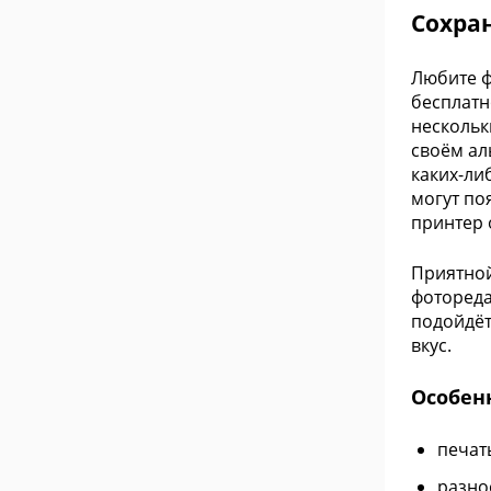
Сохра
Любите ф
бесплатн
нескольк
своём ал
каких-ли
могут по
принтер 
Приятной
фотореда
подойдёт
вкус.
Особенн
печат
разно