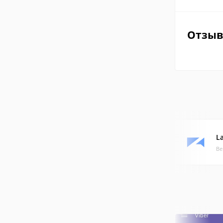
Отзы
La
Ве