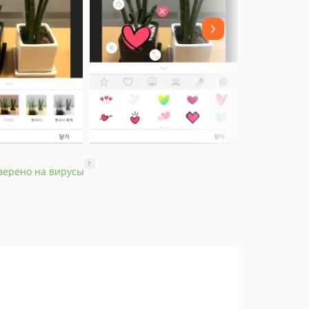
?
верено на вирусы