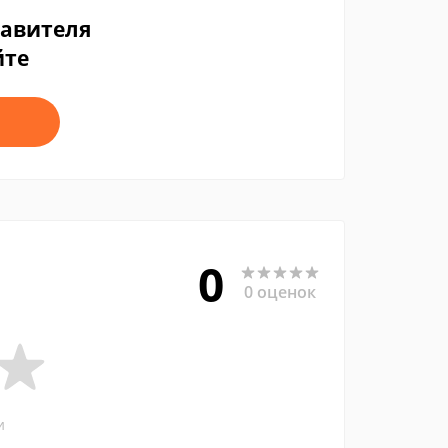
тавителя
йте
0
0 оценок
и