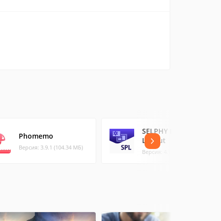
SELPHY Photo
Phomemo
Layout
Версия: 3.9.1 (104.34 МБ)
Версия: 4.1.0 (36.92 МБ)