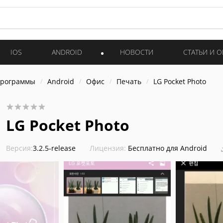
IOS
ANDROID
НОВОСТИ
СТАТЬИ И 
программы
Android
Офис
Печать
LG Pocket Photo
LG Pocket Photo
Версия:
3.2.5-release
Лицензия:
Бесплатно для Android