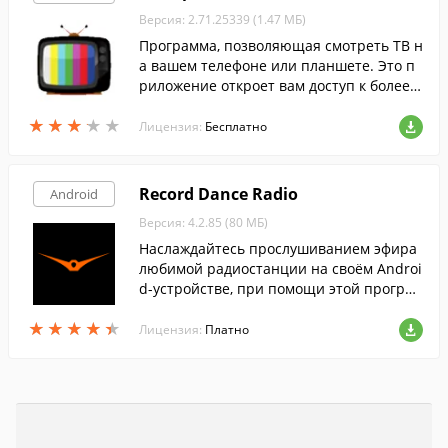
Версия: 2.71.25339 (1.47 МБ)
Программа, позволяющая смотреть ТВ н
а вашем телефоне или планшете. Это п
риложение откроет вам доступ к более ч
ем 100 ТВ-каналам, включая музыку, фил
★
★
★
★
★
★
★
★
★
★
ьмы, игры, мультфильмы, новости и мно
Лицензия:
Бесплатно
гое другое.
Record Dance Radio
Android
Версия: 4.2.85 (80 МБ)
Наслаждайтесь прослушиванием эфира
любимой радиостанции на своём Androi
d-устройстве, при помощи этой програм
мы.
★
★
★
★
★
★
★
★
★
★
Лицензия:
Платно