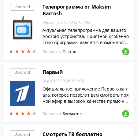
Телепрограмма от Maksim
Android
Bartosh
Версия: 2.0.17.43 (2.48 МБ)
Актуальная телепрограмма для вашего
Android-устройства. Приятной особенно
стью программы является возможность
выбора региона и создания списка кана
★
★
★
★
★
★
★
★
★
★
Лицензия:
Платно
лов.
Первый
Android
Версия: 5.99 (80.85 МБ)
Официальное приложение Первого кан
ала, которое позволит вам смотреть пря
мой эфир в высоком качестве прямо на
экране вашего мобильного устройства.
★
★
★
★
★
★
★
★
★
★
Лицензия:
Бесплатно
Смотреть ТВ бесплатно
Android