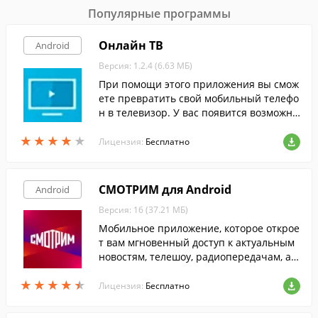
Популярные программы
Онлайн ТВ
Android
Версия: 1.2.4 (6.63 МБ)
При помощи этого приложения вы смож
ете превратить свой мобильный телефо
н в телевизор. У вас появится возможно
сть бесплатно смотреть более 50-ти рос
★
★
★
★
★
★
★
★
★
★
сийских, турецких и азербайджанских ка
Лицензия:
Бесплатно
налов в высоком качестве.
СМОТРИМ для Android
Android
Версия: 16 (37.21 МБ)
Мобильное приложение, которое открое
т вам мгновенный доступ к актуальным
новостям, телешоу, радиопередачам, а т
акже трансляциям спортивных событий,
★
★
★
★
★
★
★
★
★
★
с экрана смартфона или планшета.
Лицензия:
Бесплатно