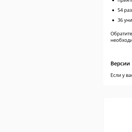
прият
54 ра
36 ун
Обратите
необходи
Версии
Если у в