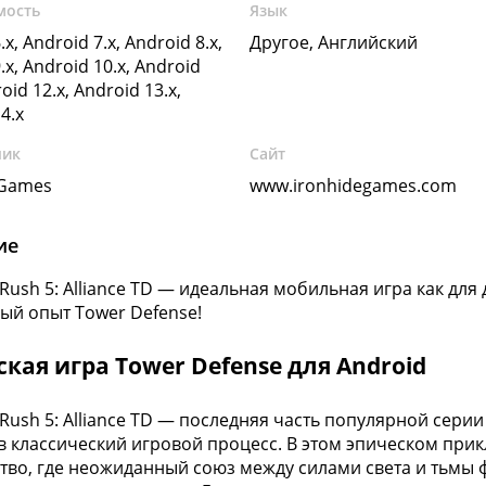
мость
Язык
.x, Android 7.x, Android 8.x,
Другое, Английский
.x, Android 10.x, Android
oid 12.x, Android 13.x,
4.x
чик
Сайт
 Games
www.ironhidegames.com
ие
ush 5: Alliance TD — идеальная мобильная игра как для д
ый опыт Tower Defense!
кая игра Tower Defense для Android
Rush 5: Alliance TD — последняя часть популярной сери
в классический игровой процесс. В этом эпическом пр
тво, где неожиданный союз между силами света и тьмы