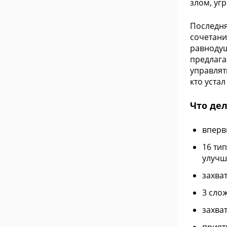
злом, уг
Последня
сочетани
равнодуш
предлага
управлят
кто уста
Что дел
вперв
16 ти
улуч
захва
3 сло
захва