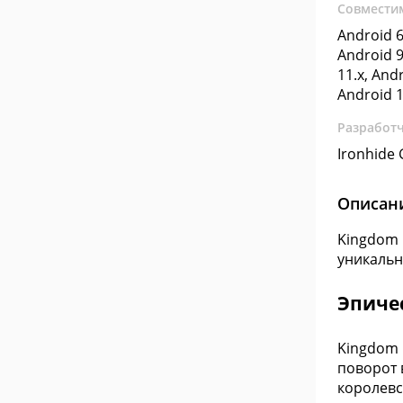
Совмести
Android 6
Android 9
11.x, Andr
Android 1
Разработ
Ironhide
Описан
Kingdom R
уникальн
Эпичес
Kingdom 
поворот 
королевс