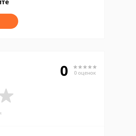
йте
0
0 оценок
и