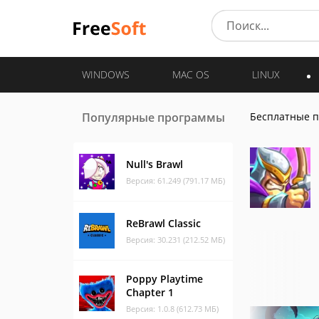
WINDOWS
MAC OS
LINUX
Популярные программы
Бесплатные 
Null's Brawl
Версия: 61.249 (791.17 МБ)
ReBrawl Classic
Версия: 30.231 (212.52 МБ)
Poppy Playtime
Chapter 1
Версия: 1.0.8 (612.73 МБ)