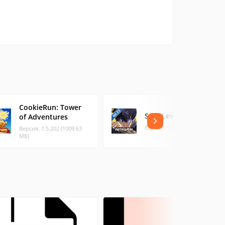
CookieRun: Tower
Solo Leveling:Arise
of Adventures
Версия: 1.1.86 (295.7 МБ)
Версия: 1.5.202 (1009.63
МБ)