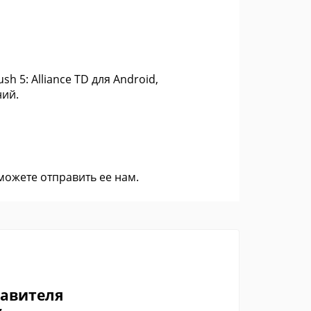
h 5: Alliance TD для Android,
ний.
 можете
отправить ее нам
.
тавителя