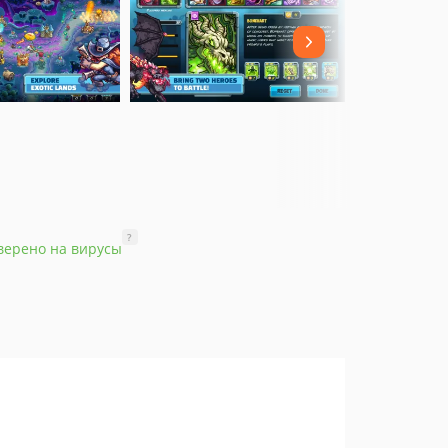
?
верено на вирусы