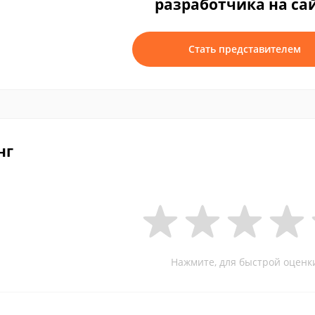
разработчика на са
Стать представителем
нг
Нажмите, для быстрой оценк