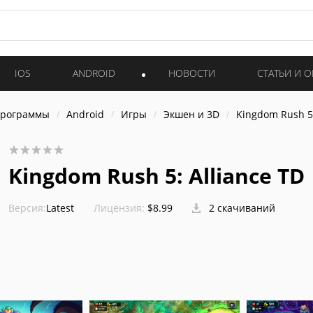
IOS
ANDROID
НОВОСТИ
СТАТЬИ И 
программы
Android
Игры
Экшен и 3D
Kingdom Rush 5:
Kingdom Rush 5: Alliance TD
Версия:
Latest
Лицензия:
$8.99
2 скачиваний