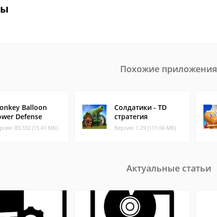
вы
Похожие приложения
onkey Balloon
Солдатики - TD
ower Defense
стратегия
рсия: 83.332 (15.41 МБ)
Версия: 1.29 (111.66 МБ)
Актуальные статьи