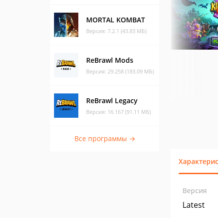
MORTAL KOMBAT
Версия: 7.2.1 (43.83 МБ)
ReBrawl Mods
Версия: 29.258 (183.09 МБ)
ReBrawl Legacy
Версия: 16.167 (91.11 МБ)
Все программы →
Характери
Версия
Latest