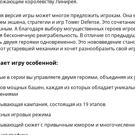
рожающим королевству Линирея.
я версия игры может многое предложить игрокам. Она
ем экшена, стратегии и игр Tower Defense. Это сочетание
ным. А благодаря выбору могущественных героев игро
я бесконечную реиграбельность. В отличие от предыдущи
ь двумя героями одновременно. Это нововведение станов
л от устаревшей механики и хочет разнообразить свой иг
ает игру особенной:
ые в серии вы управляете двумя героями, объединяя их
пов мощных башен, каждая из которых обладает уникал
шениями
тывающая кампания, состоящая из 19 этапов
жных игровых режима
тывающий сюжет с привычным юмором и многочисленн