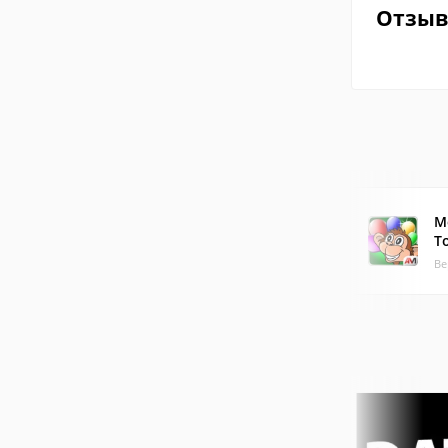
Отзы
M
T
Ве