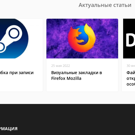
Актуальные статьи
25 мая 2022
30 я
бка при записи
Визуальные закладки в
Фай
Firefox Mozilla
отк
осо
РМАЦИЯ