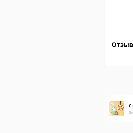
Отзы
C
Ве