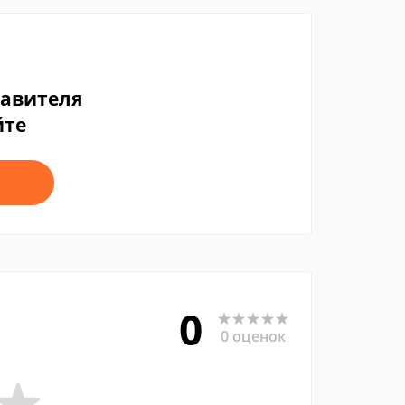
тавителя
йте
0
0 оценок