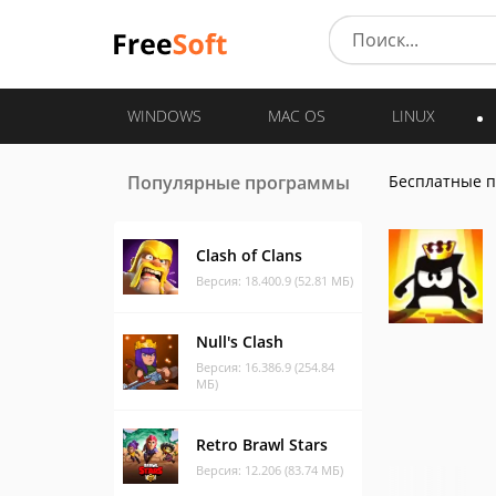
WINDOWS
MAC OS
LINUX
Популярные программы
Бесплатные 
Clash of Clans
Версия: 18.400.9 (52.81 МБ)
Null's Clash
Версия: 16.386.9 (254.84
МБ)
Retro Brawl Stars
Версия: 12.206 (83.74 МБ)