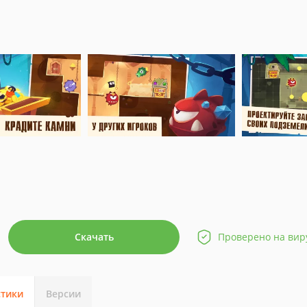
Скачать
Проверено на вир
стики
Версии