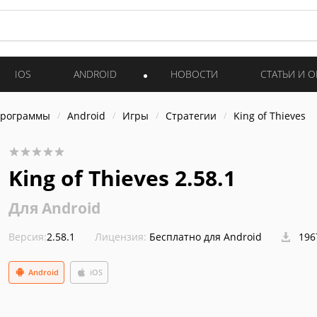
IOS
ANDROID
НОВОСТИ
СТАТЬИ И 
программы
Android
Игры
Стратегии
King of Thieves
King of Thieves 2.58.1
Для Android
Версия:
2.58.1
Лицензия:
Бесплатно для Android
196
Android
iOS