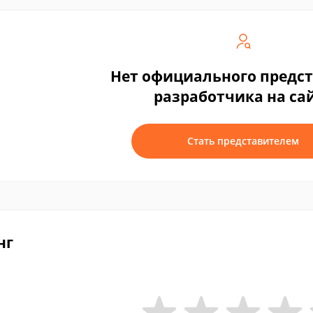
Нет официального предс
разработчика на са
Стать представителем
нг