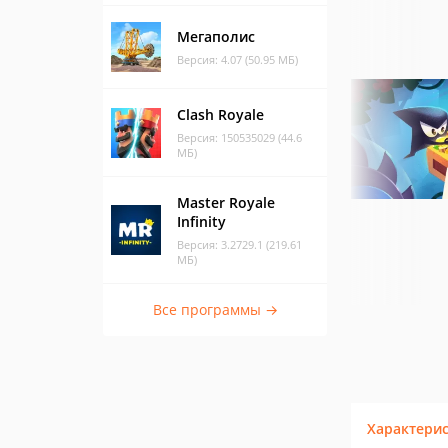
Мегаполис
Версия: 4.07 (50.95 МБ)
Clash Royale
Версия: 150535029 (44.6
МБ)
Master Royale
Infinity
Версия: 3.2729.1 (219.61
МБ)
Все программы →
Характери