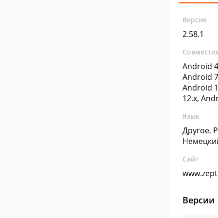
Версия
2.58.1
Совмести
Android 4
Android 7
Android 1
12.x, And
Язык
Другое, 
Немецки
Сайт
www.zept
Версии