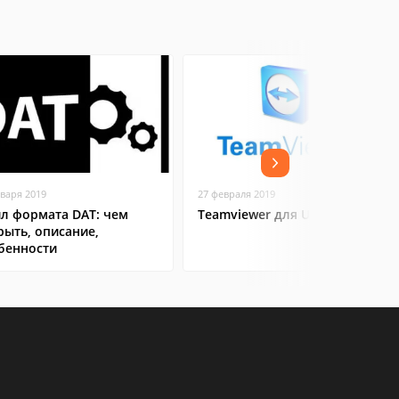
нваря 2019
27 февраля 2019
л формата DAT: чем
Teamviewer для Ubuntu
рыть, описание,
бенности