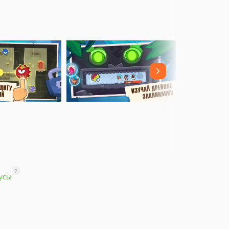
?
усы