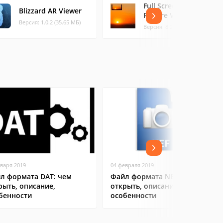
Full Screen Pic
Blizzard AR Viewer
Picture Viewer
Версия: 1.0.2 (35.65 МБ)
Версия: 8.2 (78.62 МБ)
нваря 2019
04 февраля 2019
л формата DAT: чем
Файл формата NEF: чем
рыть, описание,
открыть, описание,
бенности
особенности