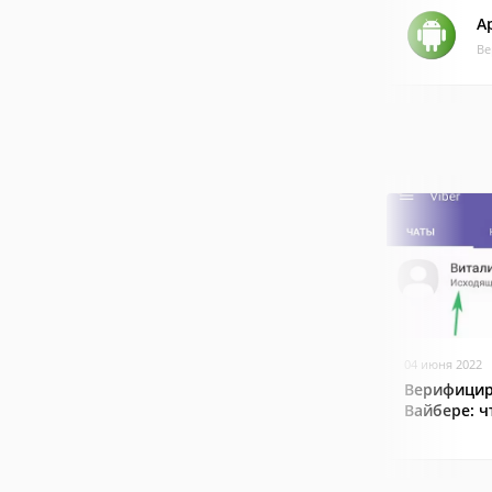
A
Ве
04 июня 2022
Верифицир
Вайбере: ч