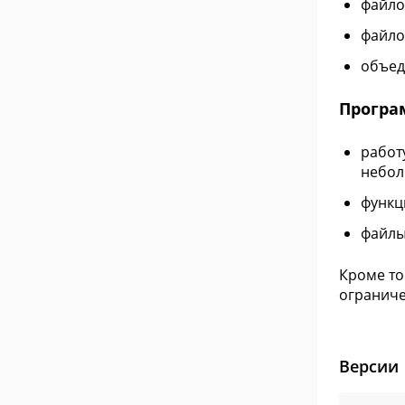
файлов
файло
объед
Програ
работ
небол
функц
файлы
Кроме то
ограниче
Версии