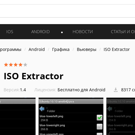
IOS
ANDROID
НОВОСТИ
СТАТЬИ И 
программы
Android
Графика
Вьюверы
ISO Extractor
ISO Extractor
Версия:
1.4
Лицензия:
Бесплатно для Android
8317 с