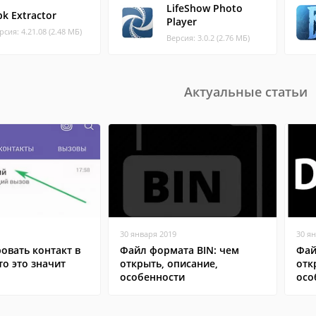
LifeShow Photo
pk Extractor
Player
рсия: 4.21.08 (2.48 МБ)
Версия: 3.0.2 (2.76 МБ)
Актуальные статьи
30 января 2019
30 я
овать контакт в
Файл формата BIN: чем
Фай
то это значит
открыть, описание,
отк
особенности
осо