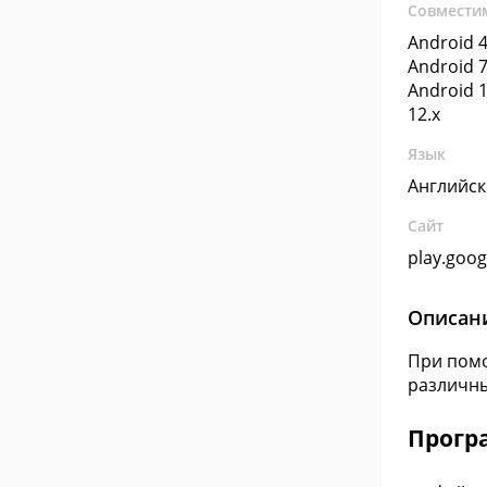
Совмести
Android 4
Android 7
Android 1
12.x
Язык
Английс
Сайт
play.goo
Описан
При помо
различны
Прогр