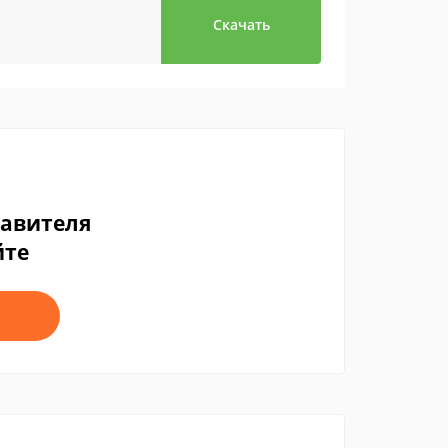
Скачать
тавителя
йте