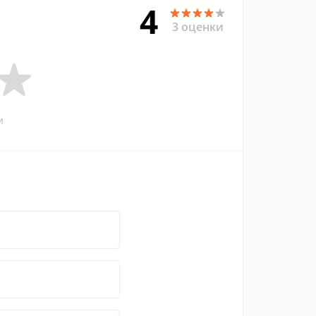
4
3 оценки
и