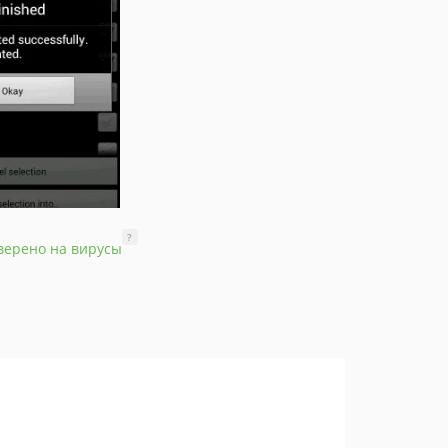
?
верено на вирусы