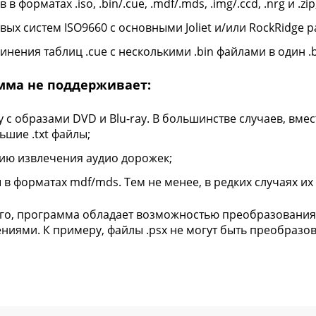
 в форматах .iso, .bin/.cue, .mdf/.mds, .img/.ccd, .nrg и .zip
вых систем ISO9660 с основными Joliet и/или RockRidge
инения таблиц .cue с несколькими .bin файлами в один .b
мма не поддерживает:
у с образами DVD и Blu-ray. В большинстве случаев, вме
ьшие .txt файлы;
ию извлечения аудио дорожек;
 в форматах mdf/mds. Тем не менее, в редких случаях их 
го, программа обладает возможностью преобразования в 
ниями. К примеру, файлы .psx не могут быть преобразо