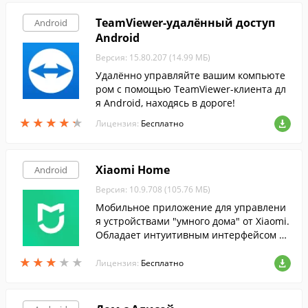
TeamViewer-удалённый доступ
Android
Android
Версия: 15.80.207 (14.99 МБ)
Удалённо управляйте вашим компьюте
ром с помощью TeamViewer-клиента дл
я Android, находясь в дороге!
★
★
★
★
★
★
★
★
★
★
Лицензия:
Бесплатно
Xiaomi Home
Android
Версия: 10.9.708 (105.76 МБ)
Мобильное приложение для управлени
я устройствами "умного дома" от Xiaomi.
Обладает интуитивным интерфейсом и
помогает быстро подключить все имею
★
★
★
★
★
★
★
★
★
★
щиеся у вас устройства.
Лицензия:
Бесплатно