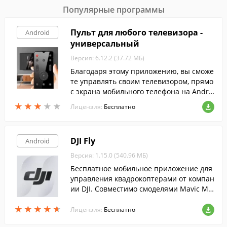
Популярные программы
Пульт для любого телевизора -
Android
универсальный
Версия: 6.12.2 (37.72 МБ)
Благодаря этому приложению, вы сможе
те управлять своим телевизором, прямо
с экрана мобильного телефона на Andro
id.
★
★
★
★
★
★
★
★
★
★
Лицензия:
Бесплатно
DJI Fly
Android
Версия: 1.15.0 (540.96 МБ)
Бесплатное мобильное приложение для
управления квадрокоптерами от компан
ии DJI. Совместимо смоделями Mavic Mi
ni, Mavic Air 2, DJI Mini 2 и DJI FPV.
★
★
★
★
★
★
★
★
★
★
Лицензия:
Бесплатно