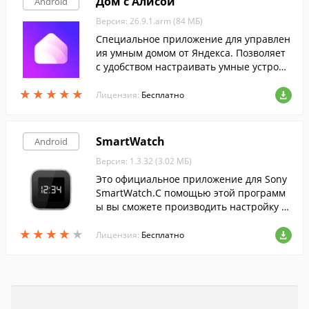
Дом с Алисой
Android
Версия: 26.9.1.arm (84 МБ)
Специальное приложение для управлен
ия умным домом от Яндекса. Позволяет
с удобством настраивать умные устройс
тва и управлять ими в любой момент, с
★
★
★
★
★
★
★
★
★
★
экрана смартфона.
Лицензия:
Бесплатно
SmartWatch
Android
Версия: 1.3.32 (3.02 МБ)
Это официальное приложение для Sony
SmartWatch.С помощью этой программ
ы вы сможете производить настройку и
менять оформление вашего устройства
★
★
★
★
★
★
★
★
★
★
SmartWatch.
Лицензия:
Бесплатно