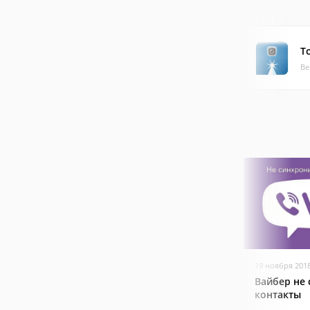
T
Ве
19 ноября 201
Вайбер не
контакты