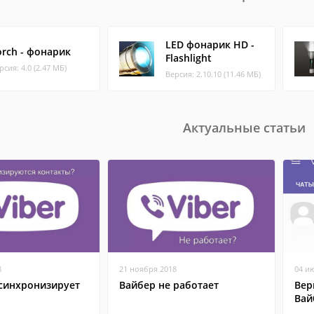
LED фонарик HD -
orch - фонарик
Flashlight
рсия: 4.0 (2.47 МБ)
Версия: 2.10.10 (11.46 МБ)
Актуальные статьи
8
21 ноября 2018
04 и
 синхронизирует
Вайбер не работает
Вер
Вай