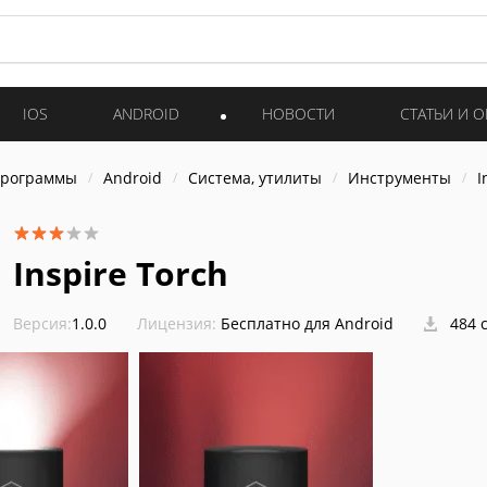
IOS
ANDROID
НОВОСТИ
СТАТЬИ И 
программы
Android
Система, утилиты
Инструменты
I
Inspire Torch
Версия:
1.0.0
Лицензия:
Бесплатно для Android
484 