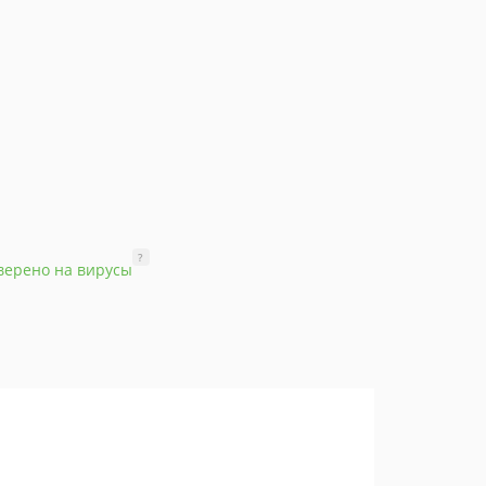
?
верено на вирусы