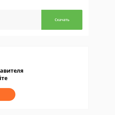
Скачать
тавителя
йте