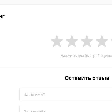
нг
Нажмите, для быстрой оценк
Оставить отзыв
Ваше имя*