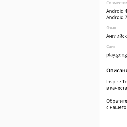
Совмести
Android 4
Android 7
Язык
Английс
Сайт
play.goo
Описан
Inspire 
в качест
Обратите
с нашего