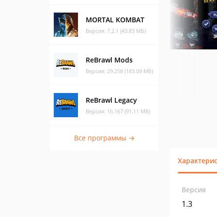
MORTAL KOMBAT
Версия: 7.2.1 (43.83 МБ)
ReBrawl Mods
Версия: 29.258 (183.09 МБ)
ReBrawl Legacy
Версия: 16.167 (91.11 МБ)
Все программы →
Характери
Версия
1.3