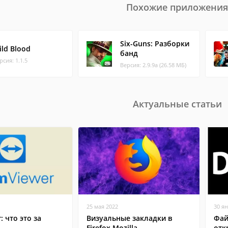
Похожие приложения
Six-Guns: Разборки
ild Blood
банд
рсия: 1.1.5
Версия: 2.9.9a (26.58 МБ)
Актуальные статьи
25 мая 2022
30 я
: что это за
Визуальные закладки в
Фай
Firefox Mozilla
отк