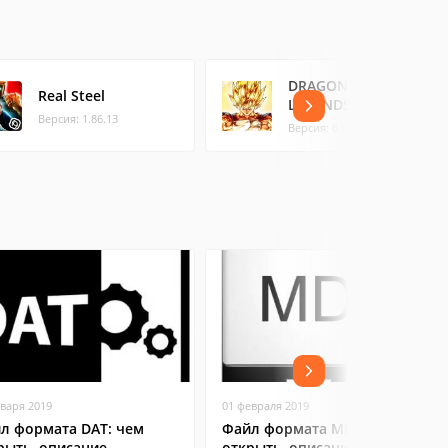
DRAGON BALL
Real Steel
LEGENDS
Версия: 1.86.13
Версия: 6.9.0 (89.46 МБ)
нваря 2019
01 февраля 2019
л формата DAT: чем
Файл формата MDX: чем
рыть, описание,
открыть, описание,