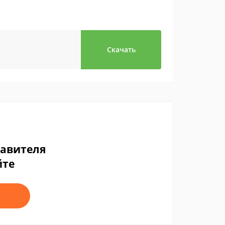
Скачать
тавителя
йте