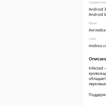
Совмести
Android 3
Android 6
Язык
Английс
Сайт
mobius.c
Описан
Infected
кровожад
обладает
звуковы
Поддержк