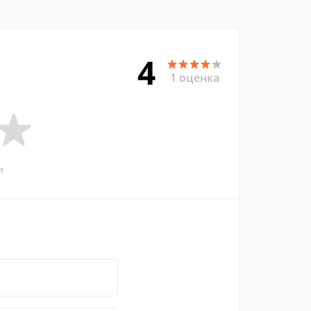
4
1 оценка
и