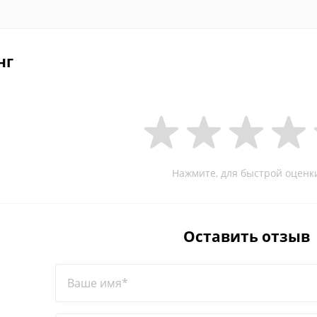
нг
Нажмите, для быстрой оценк
Оставить отзыв
Ваше имя*