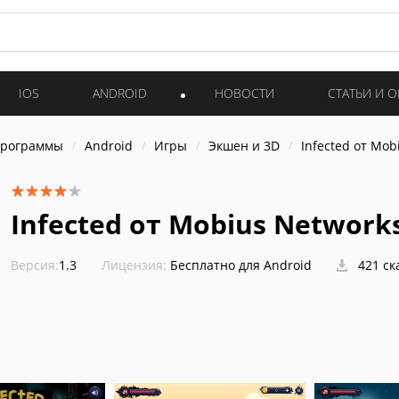
IOS
ANDROID
НОВОСТИ
СТАТЬИ И 
программы
Android
Игры
Экшен и 3D
Infected от Mob
Infected от Mobius Network
Версия:
1.3
Лицензия:
Бесплатно для Android
421 ск