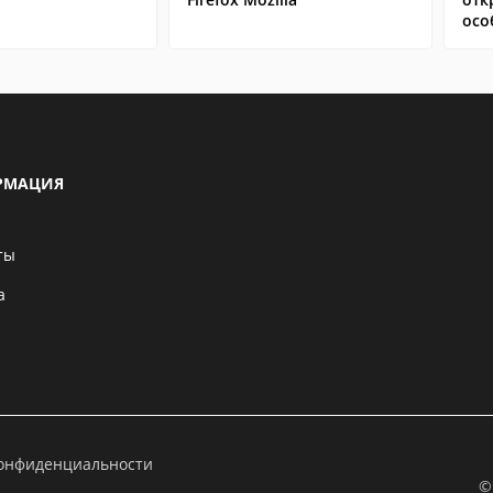
осо
РМАЦИЯ
ты
а
конфиденциальности
©