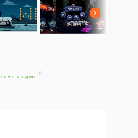
?
верено на вирусы