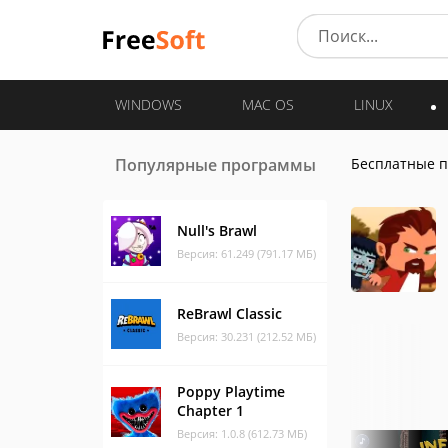
WINDOWS
MAC OS
LINUX
Популярные программы
Бесплатные 
Null's Brawl
Версия: 61.249 (791.17 МБ)
ReBrawl Classic
Версия: 30.231 (212.52 МБ)
Poppy Playtime
Chapter 1
Версия: 1.0.8 (612.73 МБ)