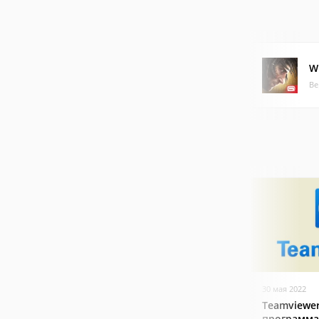
W
Ве
30 мая 2022
Teamviewer
программа