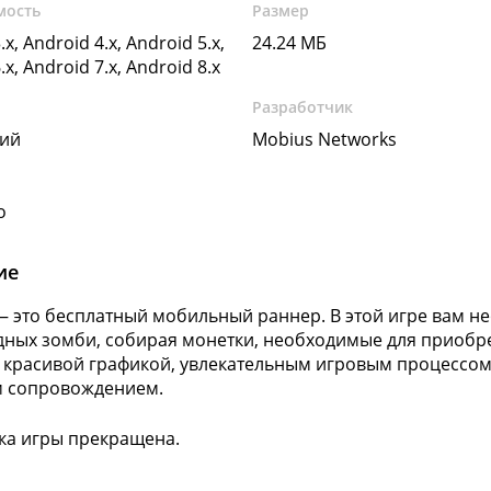
мость
Размер
.x, Android 4.x, Android 5.x,
24.24 МБ
.x, Android 7.x, Android 8.x
Разработчик
кий
Mobius Networks
o
ие
 — это бесплатный мобильный раннер. В этой игре вам н
ных зомби, собирая монетки, необходимые для приобрет
 красивой графикой, увлекательным игровым процессо
м сопровождением.
а игры прекращена.