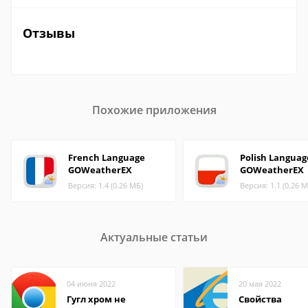
Отзывы
Похожие приложения
French Language
Polish Languag
GOWeatherEX
GOWeatherEX
Версия: 1.4 (0.26 МБ)
Версия: 1.1 (0.26 М
Актуальные статьи
04 июня 2022
20 мая 2022
Гугл хром не
Свойства