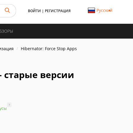
Русский
ВОЙТИ
|
РЕГИСТРАЦИЯ
ОБЗОРЫ
изация
Hibernator: Force Stop Apps
 - старые версии
?
усы