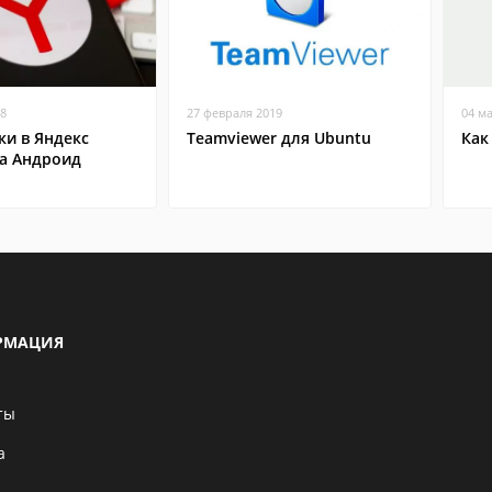
18
27 февраля 2019
04 м
ки в Яндекс
Teamviewer для Ubuntu
Как
на Андроид
РМАЦИЯ
ты
а