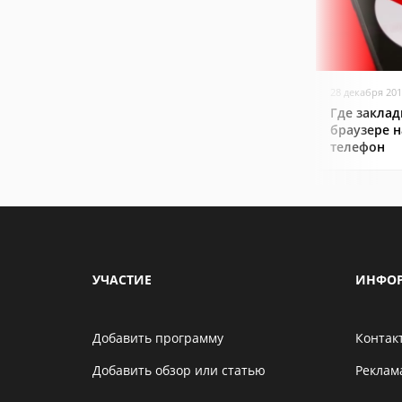
28 декабря 20
Где заклад
браузере 
телефон
УЧАСТИЕ
ИНФО
Добавить программу
Контак
Добавить обзор или статью
Реклам