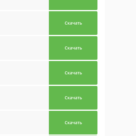
Скачать
Скачать
Скачать
Скачать
Скачать