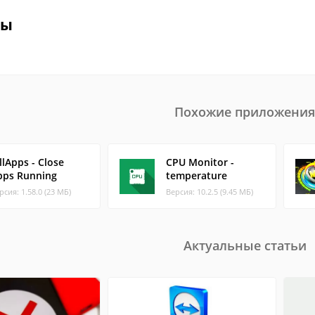
вы
Похожие приложения
llApps - Close
CPU Monitor -
pps Running
temperature
рсия: 1.58.0 (23 МБ)
Версия: 10.2.5 (9.45 МБ)
Актуальные статьи