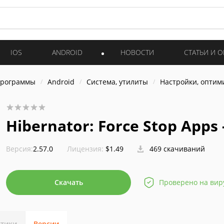
IOS
ANDROID
НОВОСТИ
СТАТЬИ И 
программы
Android
Система, утилиты
Настройки, оптим
Hibernator: Force Stop Apps
Версия:
2.57.0
Лицензия:
$1.49
469 скачиваний
Скачать
Проверено на вир
стики
Версии