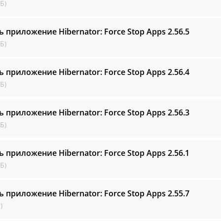
Б)
ь приложение Hibernator: Force Stop Apps
2.56.5
Б)
ь приложение Hibernator: Force Stop Apps
2.56.4
Б)
ь приложение Hibernator: Force Stop Apps
2.56.3
Б)
ь приложение Hibernator: Force Stop Apps
2.56.1
Б)
ь приложение Hibernator: Force Stop Apps
2.55.7
)