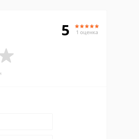
5
1 оценка
и