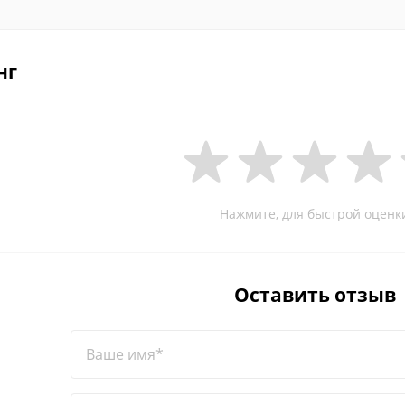
нг
Нажмите, для быстрой оценк
Оставить отзыв
Ваше имя*