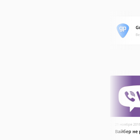
G
Ве
21 ноября 201
Вайбер не 