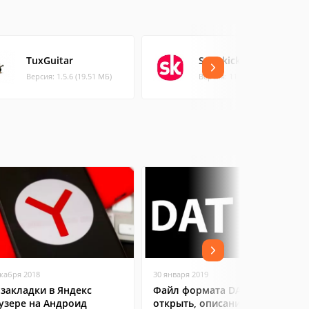
TuxGuitar
Songkick Concerts
Версия: 1.5.6 (19.51 МБ)
Версия: 11.2.0 (72.83 МБ)
екабря 2018
30 января 2019
 закладки в Яндекс
Файл формата DAT: чем
узере на Андроид
открыть, описание,