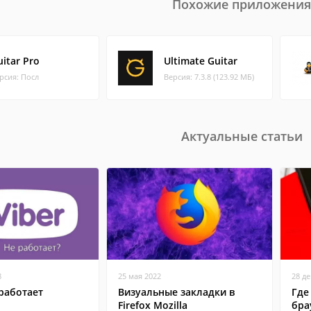
Похожие приложения
uitar Pro
Ultimate Guitar
рсия: Посл
Версия: 7.3.8 (123.92 МБ)
Актуальные статьи
8
25 мая 2022
28 д
работает
Визуальные закладки в
Где
Firefox Mozilla
бра