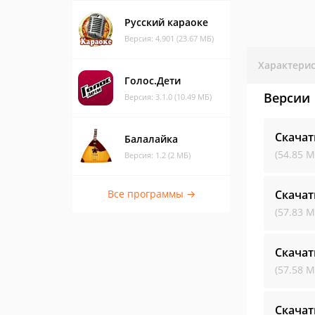
Русский караоке
Версия: 4.901 (23.67 МБ)
Характери
Голос.Дети
Версии
Версия: 3.1.0 (10.49 МБ)
Скачат
Балалайка
(54.85 М
Версия: 1.2 (2 МБ)
Все программы →
Скачат
(57.83 М
Скачат
(57.58 М
Скачат