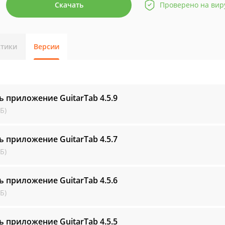
Скачать
Проверено на вир
стики
Версии
ь приложение GuitarTab
4.5.9
Б)
ь приложение GuitarTab
4.5.7
Б)
ь приложение GuitarTab
4.5.6
Б)
ь приложение GuitarTab
4.5.5