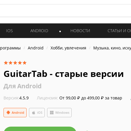
IOS
ANDROID
НОВОСТИ
СТАТЬИ И 
программы
Android
Хобби, увлечения
Музыка, кино, иск
GuitarTab - старые версии
Для Android
Версия:
4.5.9
Лицензия:
От 99,00 ₽ до 499,00 ₽ за товар
Android
iOS
Windows