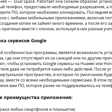
ий — Dual Space. Работает она схожим образом: уста
й телефон, предоставьте необходимые разрешения, а п
берите ПО, которое необхоимо клонировать. Последняя
ски с любыми мобильными приложениями, включая поп
создания копии не займет много времени, а после его 
ь оригинал вместе с клоном, используя в них разные уче
ка сервисов Google
й особенностью программы, является возможность устан
ва, где они отсутствуют из-за санкций или по другим пр
ют, чтобы установить Google сервисы на Huawei или Hono
теля даже не потребуется каких-либо действий. После у
виртуальное пространство, в котором по умолчанию буд
lay, вместе со всеми необходимыми сервисами. В этом п
мое вам ПО, которое ранее не поддерживалось на теле
е преимущества приложения:
ржка любых смартфонов и планшетов;