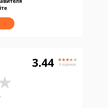
тавителя
йте
3.44
9 оценок
и