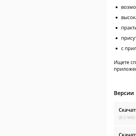
возмо
высок
практ
прису
с при
Ищете сп
приложен
Версии
Скачат
(8.5 МБ)
Скачат