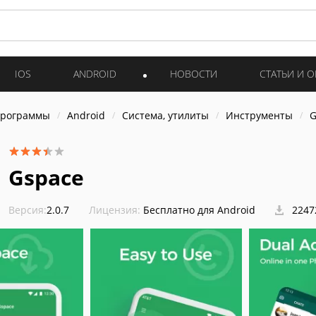
IOS
ANDROID
НОВОСТИ
СТАТЬИ И 
программы
Android
Система, утилиты
Инструменты
G
Gspace
Версия:
2.0.7
Лицензия:
Бесплатно для Android
2247