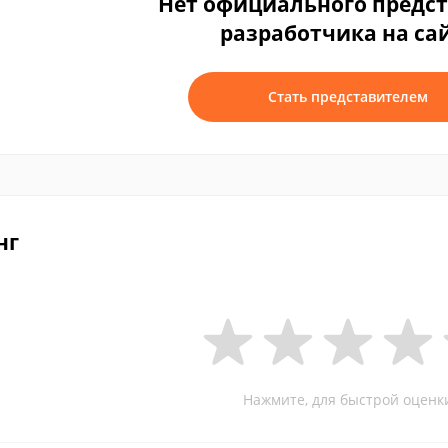
Нет официального предс
разработчика на са
Стать представителем
нг
Нажмите, для быстрой оценк