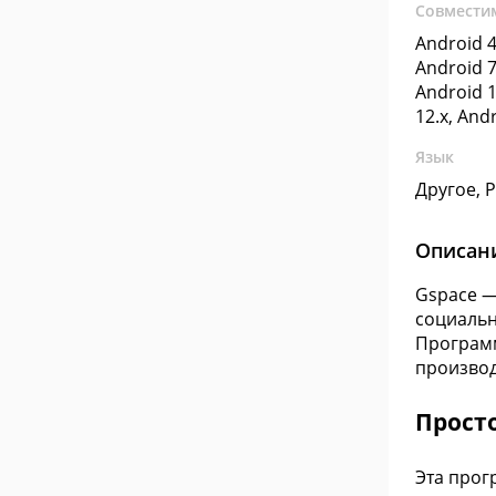
Совмести
Android 4
Android 7
Android 1
12.x, And
Язык
Другое, 
Описан
Gspace —
социальн
Программ
производ
Прост
Эта прог