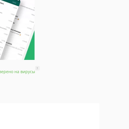
?
верено на вирусы