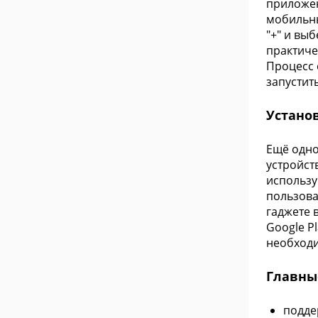
приложен
мобильны
"+" и вы
практиче
Процесс 
запустит
Установ
Ещё одно
устройст
использу
пользова
гаджете 
Google P
необходи
Главны
подде