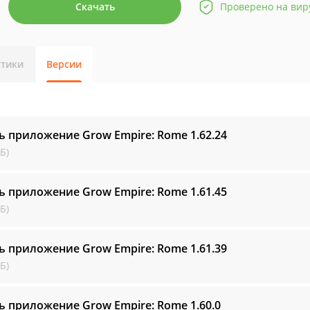
Скачать
Проверено на вир
стики
Версии
ь приложение Grow Empire: Rome
1.62.24
Б)
ь приложение Grow Empire: Rome
1.61.45
Б)
ь приложение Grow Empire: Rome
1.61.39
Б)
ь приложение Grow Empire: Rome
1.60.0