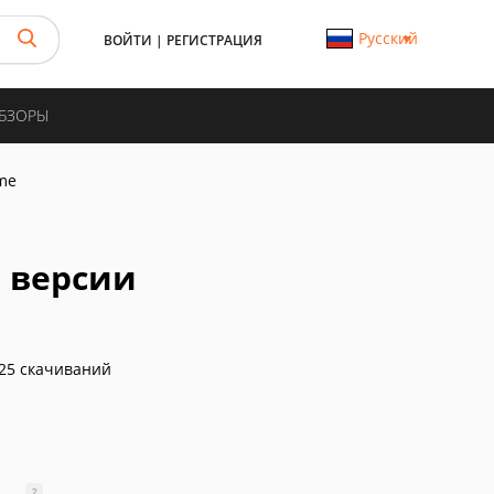
Русский
ВОЙТИ
|
РЕГИСТРАЦИЯ
ОБЗОРЫ
me
е версии
25 скачиваний
?