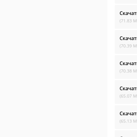
Скачат
(71.83 М
Скачат
(70.39 М
Скачат
(70.38 М
Скачат
(65.07 М
Скачат
(65.13 М