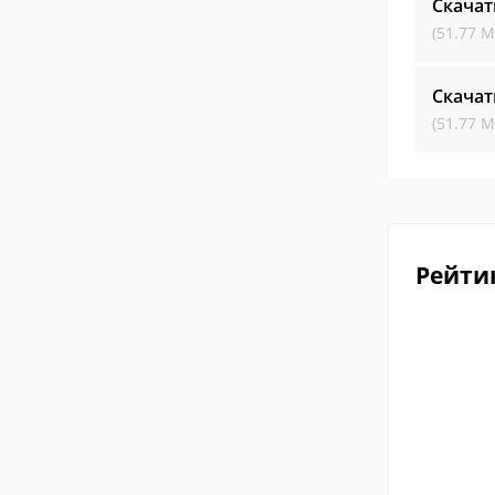
Скачат
(51.77 М
Скачат
(51.77 М
Рейти