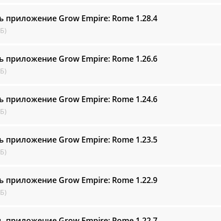
ь приложение Grow Empire: Rome
1.28.4
Б)
ь приложение Grow Empire: Rome
1.26.6
Б)
ь приложение Grow Empire: Rome
1.24.6
Б)
ь приложение Grow Empire: Rome
1.23.5
Б)
ь приложение Grow Empire: Rome
1.22.9
Б)
ь приложение Grow Empire: Rome
1.22.7