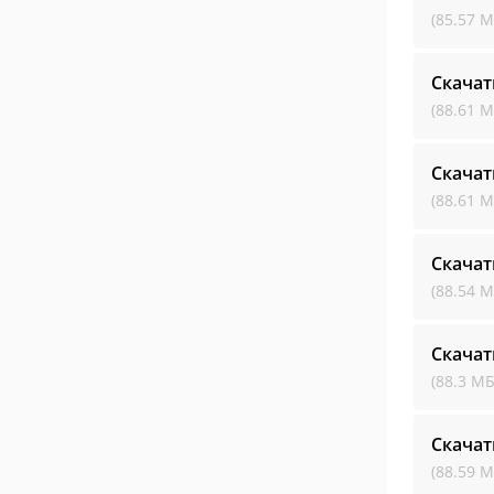
(85.57 М
Скачат
(88.61 М
Скачат
(88.61 М
Скачат
(88.54 М
Скачат
(88.3 МБ
Скачат
(88.59 М