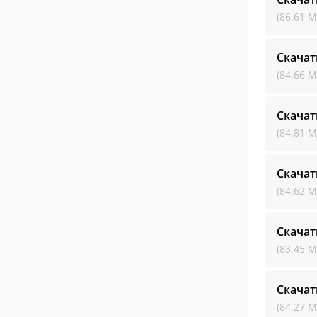
(86.61 М
Скачат
(84.66 М
Скачат
(84.81 М
Скачат
(84.62 М
Скачат
(83.45 М
Скачат
(84.27 М