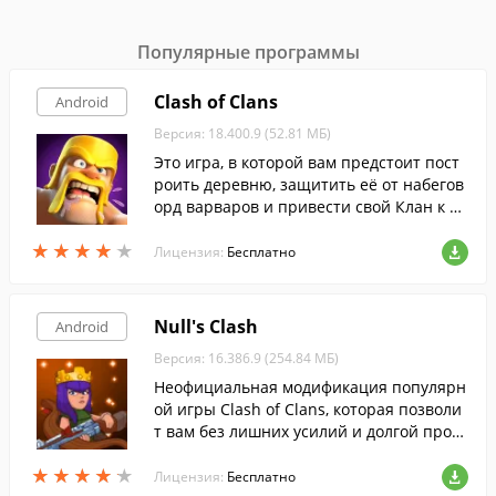
Популярные программы
Clash of Clans
Android
Версия: 18.400.9 (52.81 МБ)
Это игра, в которой вам предстоит пост
роить деревню, защитить её от набегов
орд варваров и привести свой Клан к по
беде.
★
★
★
★
★
★
★
★
★
★
Лицензия:
Бесплатно
Null's Clash
Android
Версия: 16.386.9 (254.84 МБ)
Неофициальная модификация популярн
ой игры Clash of Clans, которая позволи
т вам без лишних усилий и долгой прока
чки получить неограниченные ресурсы
★
★
★
★
★
★
★
★
★
★
для строительства и тренировки войск.
Лицензия:
Бесплатно