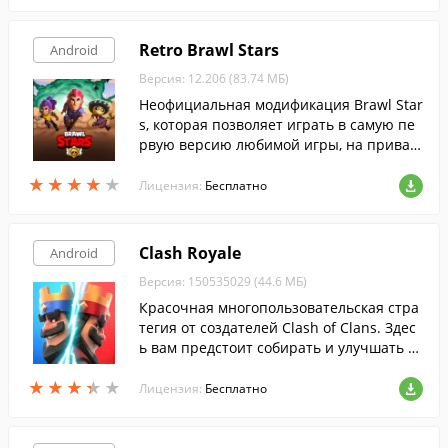
Retro Brawl Stars
Android
Версия: 12.206 (83.74 МБ)
Неофициальная модификация Brawl Star
s, которая позволяет играть в самую пе
рвую версию любимой игры, на приват
ном сервере.
★
★
★
★
★
★
★
★
★
★
Лицензия:
Бесплатно
Clash Royale
Android
Версия: 150535029 (44.6 МБ)
Красочная многопользовательская стра
тегия от создателей Clash of Clans. Здес
ь вам предстоит собирать и улучшать д
есятки хорошо знакомых карт и сражать
★
★
★
★
★
★
★
★
★
★
ся с многочисленными противниками н
Лицензия:
Бесплатно
а арене.