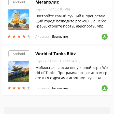
Мегаполис
Android
Версия: 4.07 (50.95 МБ)
Постройте самый лучший и процветаю
щий город: возводите роскошные небос
кребы, стройте порты, аэропорты, управ
ляйте бюджетами и благополучием жит
★
★
★
★
★
★
★
★
★
★
елей.
Лицензия:
Бесплатно
World of Tanks Blitz
Android
Версия: 11.12.0.39 (120.54 МБ)
Мобильная версия популярной игры Wo
rld of Tanks. Программа позволит вам ср
азиться с другими игроками в увлекател
ьных боях 7 на 7 на более, чем 100 леге
★
★
★
★
★
★
★
★
★
★
ндарных боевых машинах.
Лицензия:
Бесплатно