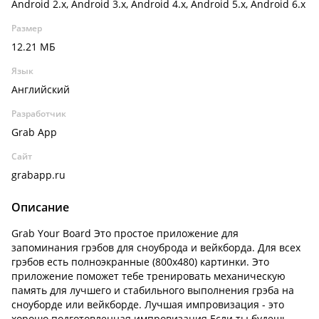
Android 2.x, Android 3.x, Android 4.x, Android 5.x, Android 6.x
Размер
12.21 МБ
Язык
Английский
Разработчик
Grab App
Сайт
grabapp.ru
Описание
Grab Your Board Это простое приложение для
запоминания грэбов для сноуброда и вейкборда. Для всех
грэбов есть полноэкранные (800х480) картинки. Это
приложение поможет тебе тренировать механическую
память для лучшего и стабильного выполнения грэба на
сноуборде или вейкборде. Лучшая импровизация - это
хорошо подготовленная импровизация.Если ты будешь