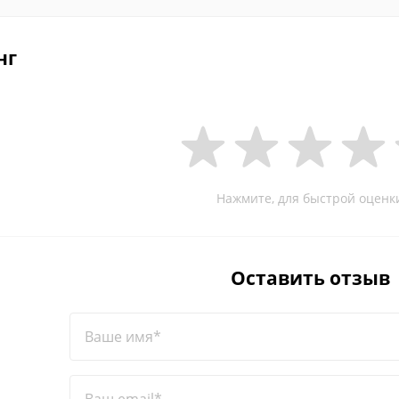
нг
Нажмите, для быстрой оценк
Оставить отзыв
Ваше имя*