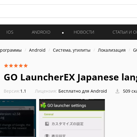
IOS
ANDROID
НОВОСТИ
СТАТЬИ И 
программы
Android
Система, утилиты
Локализация
G
GO LauncherEX Japanese la
Версия:
1.1
Лицензия:
Бесплатно для Android
509 ск