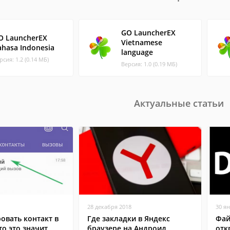
GO LauncherEX
O LauncherEX
Vietnamese
ahasa Indonesia
language
рсия: 1.2 (0.14 МБ)
Версия: 1.0 (0.19 МБ)
Актуальные статьи
28 декабря 2018
30 я
овать контакт в
Где закладки в Яндекс
Фай
то это значит
браузере на Андроид
отк