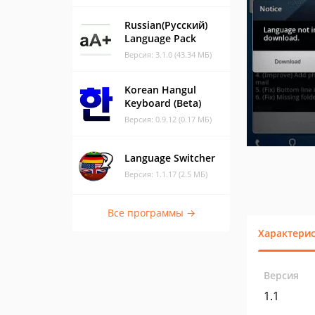
Russian(Русский)
Language Pack
Версия: 3.1.0 (43.34 МБ)
Korean Hangul
Keyboard (Beta)
Версия: 0.9.12 (0.17 МБ)
Language Switcher
Версия: 1.1.17 (2.5 МБ)
Все программы →
Характери
Версия
1.1