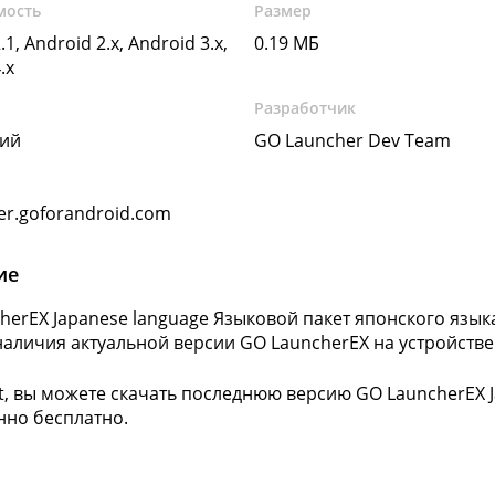
мость
Размер
.1, Android 2.x, Android 3.x,
0.19 МБ
.x
Разработчик
кий
GO Launcher Dev Team
er.goforandroid.com
ие
herEX Japanese language Языковой пакет японского язык
наличия актуальной версии GO LauncherEX на устройстве
ft, вы можете скачать последнюю версию GO LauncherEX J
но бесплатно.