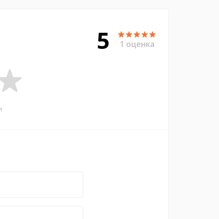
5
1 оценка
и