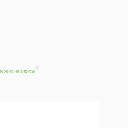
?
верено на вирусы