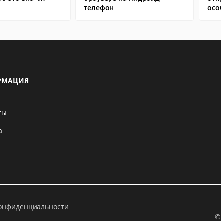
телефон
осо
РМАЦИЯ
ты
а
конфиденциальности
©