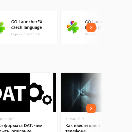
GO LauncherEX
GO LauncherEX
czech language
Dutch langpack
Версия: 1.4 (0.18 МБ)
Версия: 1.11 (0.15 МБ)
нваря 2019
31 мая 2019
л формата DAT: чем
Как ввести ключ в Steam на
рыть, описание,
телефоне