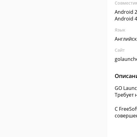
Совмести
Android 2
Android 4
Язык
Английс
Сайт
golaunch
Описан
GO Launc
Требует 
С FreeSo
совершен