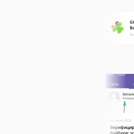
G
B
Ве
04 июня 2022
Верифицир
Вайбере: ч