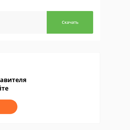
Скачать
тавителя
йте