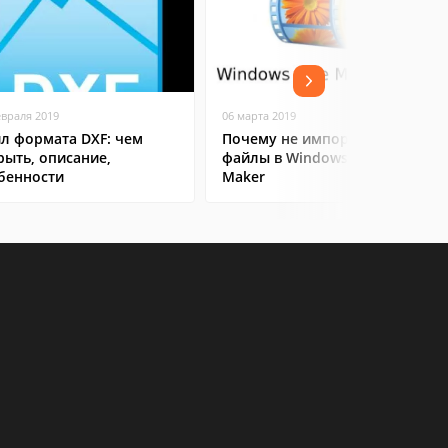
евраля 2019
06 марта 2019
л формата DXF: чем
Почему не импортируются
рыть, описание,
файлы в Windows Movie
бенности
Maker