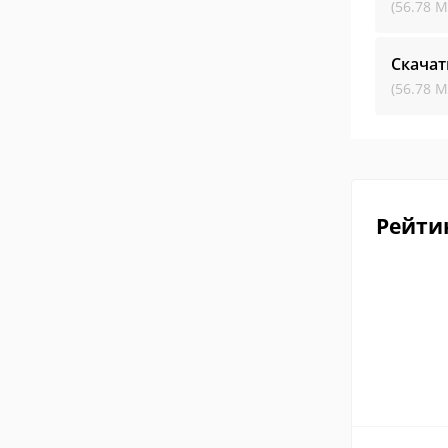
(56.78 М
Скачат
(56.78 М
Рейти