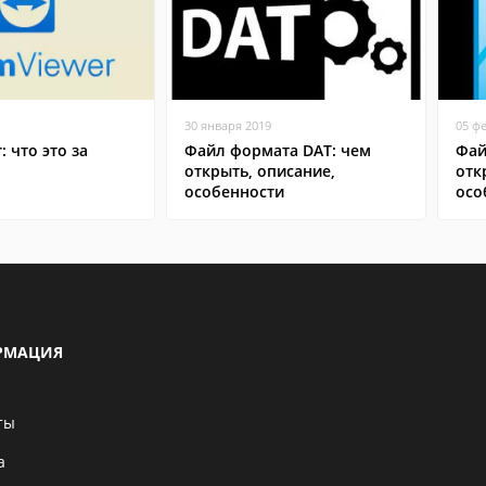
30 января 2019
05 ф
: что это за
Файл формата DAT: чем
Фай
открыть, описание,
отк
особенности
осо
РМАЦИЯ
ты
а