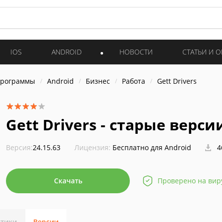
IOS
ANDROID
НОВОСТИ
СТАТЬИ И 
программы
Android
Бизнес
Работа
Gett Drivers
Gett Drivers - старые верси
Версия:
24.15.63
Лицензия:
Бесплатно для Android
4
Скачать
Проверено на вир
стики
Версии