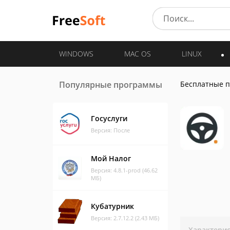
WINDOWS
MAC OS
LINUX
Популярные программы
Бесплатные 
Госуслуги
Версия: После
Мой Налог
Версия: 4.8.1-prod (46.62
МБ)
Кубатурник
Версия: 2.7.12.2 (2.43 МБ)
Характери