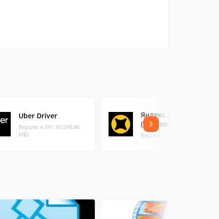
Яндекс.Про
Uber Driver
(Таксометр)
Версия: 4.591.10 (249.86
МБ)
Версия: 13.61 (119.14 МБ)