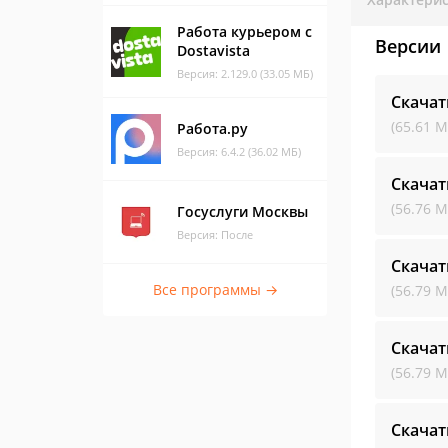
Работа курьером с
Версии
Dostavista
Версия: 2.129.0 (33.05 МБ)
Скачат
(65.61 М
Работа.ру
Версия: 6.4.2 (36.02 МБ)
Скачат
(56.76 М
Госуслуги Москвы
Версия: После
Скачат
Все программы →
(56.79 М
Скачат
(56.79 М
Скачат