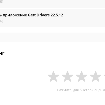
Б)
ь приложение Gett Drivers
22.5.12
Б)
нг
Нажмите, для быстрой оценк