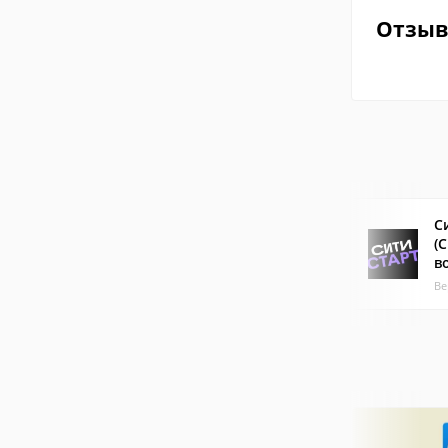
Отзы
С
(
в
Ве