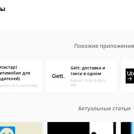
вы
Похожие приложения
итистарт
Gett: доставка и
Ситимобил для
такси в одном
одителей)
Версия: 10.48.18 (80.52
МБ)
рсия: 6.46.0.4 (24.44 МБ)
Актуальные статьи