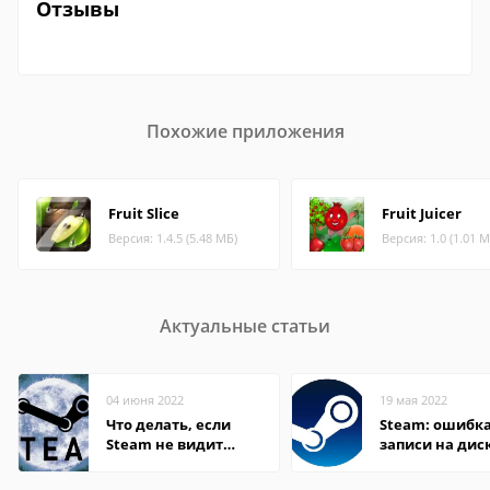
Отзывы
Похожие приложения
Fruit Slice
Fruit Juicer
Версия: 1.4.5 (5.48 МБ)
Версия: 1.0 (1.01 М
Актуальные статьи
04 июня 2022
19 мая 2022
Что делать, если
Steam: ошибка
Steam не видит
записи на дис
установленную игру