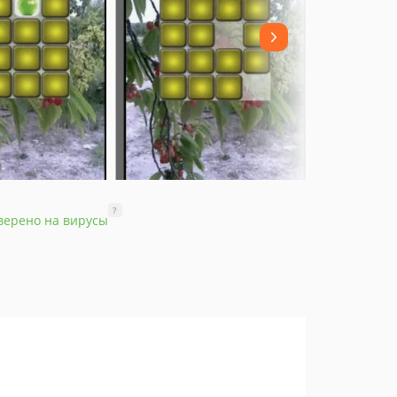
?
верено на вирусы