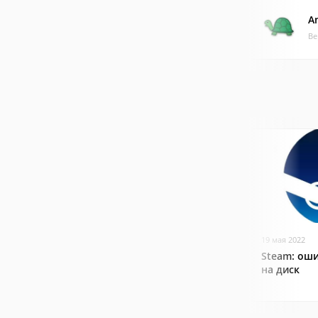
A
Ве
19 мая 2022
Steam: оши
на диск