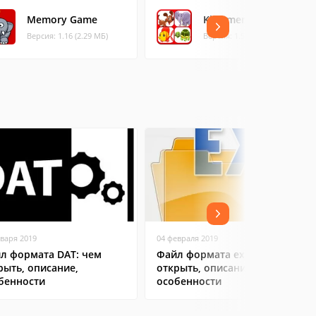
Memory Game
Kids memory game
Версия: 1.16 (2.29 МБ)
Версия: 1.5 (8.73 МБ)
нваря 2019
04 февраля 2019
л формата DAT: чем
Файл формата exe: чем
рыть, описание,
открыть, описание,
бенности
особенности