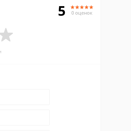
5
0 оценок
и