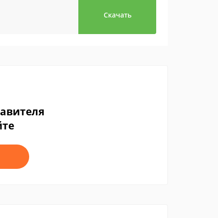
Скачать
тавителя
йте