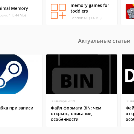
memory games for
nimal Memory
toddlers
рсия: 1 (0.44 МБ)
Версия: 4.0 (3.4 МБ)
Актуальные статьи
30 января 2019
30 я
бка при записи
Файл формата BIN: чем
Фай
открыть, описание,
отк
особенности
осо