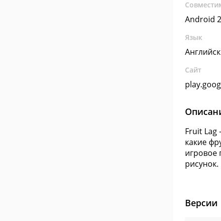
Совмести
Android 2
Язык
Английс
Сайт
play.goo
Описан
Fruit La
какие фр
игровое 
рисунок.
Версии