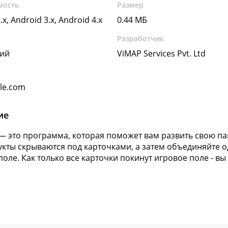
мость
Размер
.x, Android 3.x, Android 4.x
0.44 МБ
Разработчик
кий
ViMAP Services Pvt. Ltd
gle.com
ие
g — это программа, которая поможет вам развить свою п
укты скрываются под карточками, а затем объединяйте
поле. Как только все карточки покинут игровое поле - в