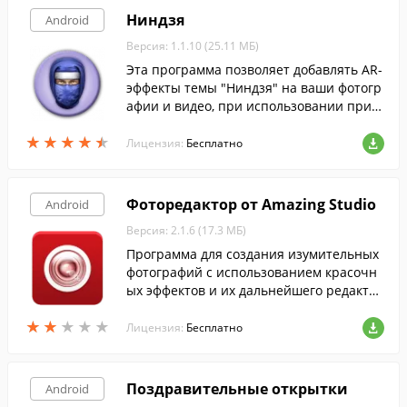
Ниндзя
Android
Версия: 1.1.10 (25.11 МБ)
Эта программа позволяет добавлять AR-
эффекты темы "Ниндзя" на ваши фотогр
афии и видео, при использовании прил
ожения "AR-эффект" на устройствах Xper
★
★
★
★
★
★
★
★
★
★
ia.
Лицензия:
Бесплатно
Фоторедактор от Amazing Studio
Android
Версия: 2.1.6 (17.3 МБ)
Программа для создания изумительных
фотографий с использованием красочн
ых эффектов и их дальнейшего редакти
рования.
★
★
★
★
★
★
★
★
★
★
Лицензия:
Бесплатно
Поздравительные открытки
Android