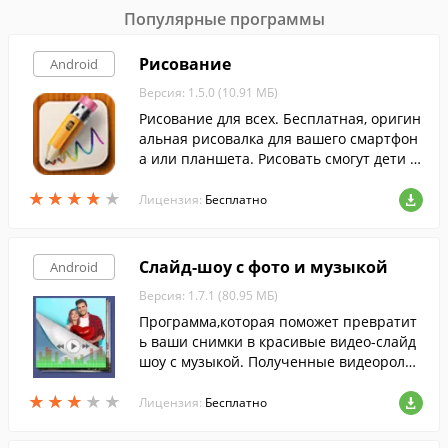
Популярные программы
Рисование
Android
Версия: 1.5.0 (10.91 МБ)
Рисование для всех. Бесплатная, оригин
альная рисовалка для вашего смартфон
а или планшета. Рисовать смогут дети и
их родители, бизнесмены и художники,
★
★
★
★
★
★
★
★
★
★
школьники и студенты.
Лицензия:
Бесплатно
Слайд-шоу с фото и музыкой
Android
Версия: 1.7.1 (80.95 МБ)
Программа,которая поможет превратит
ь ваши снимки в красивые видео-слайд
шоу с музыкой. Полученные видеоролик
и можно сохранить на устройстве или о
★
★
★
★
★
★
★
★
★
★
тправить друзьям.
Лицензия:
Бесплатно