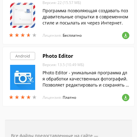
Версия: 22 (15.57 МБ)
Программа позволяющая создавать поз
дравительные открытки в современном
стиле и посылать их через Интернет.
★
★
★
★
★
★
★
★
★
★
Лицензия:
Бесплатно
Photo Editor
Android
Версия: 13.5 (10.49 МБ)
Photo Editor - уникальная программа дл
я обработки качественных фотографий.
Позволяет редактировать и сохранять в
исходном разрешении.
★
★
★
★
★
★
★
★
★
★
Лицензия:
Платно
Все файлы предоставленные на сайте —