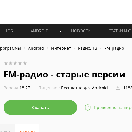
IOS
ANDROID
НОВОСТИ
СТАТЬИ И 
программы
Android
Интернет
Радио, ТВ
FM-радио
FM-радио - старые версии
Версия:
18.27
Лицензия:
Бесплатно для Android
1188
Скачать
Проверено на вир
стики
Версии