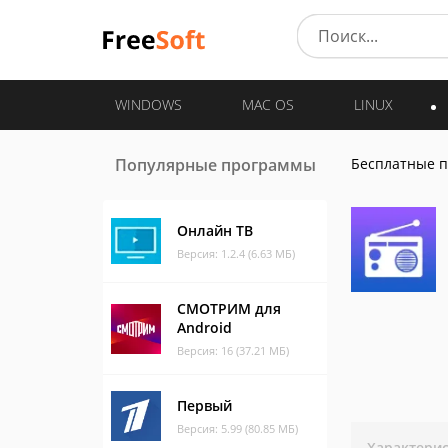
WINDOWS
MAC OS
LINUX
Популярные программы
Бесплатные 
Онлайн ТВ
Версия: 1.2.4 (6.63 МБ)
СМОТРИМ для
Android
Версия: 16 (37.21 МБ)
Первый
Версия: 5.99 (80.85 МБ)
Характери