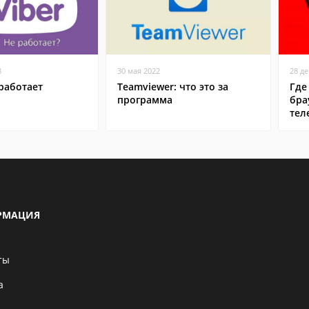
8
30 мая 2022
28 д
работает
Teamviewer: что это за
Где
программа
бра
тел
РМАЦИЯ
ты
а