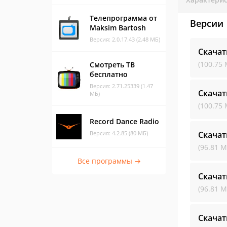
Телепрограмма от
Версии
Maksim Bartosh
Версия: 2.0.17.43 (2.48 МБ)
Скача
(100.75 
Смотреть ТВ
бесплатно
Версия: 2.71.25339 (1.47
Скача
МБ)
(100.75 
Record Dance Radio
Версия: 4.2.85 (80 МБ)
Скача
(96.81 М
Все программы →
Скача
(96.81 М
Скача