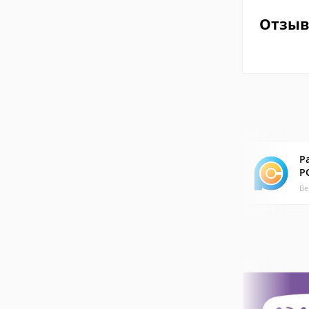
Отзы
Р
P
Ве