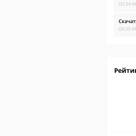
(32.69 М
Скача
(26.55 М
Рейти