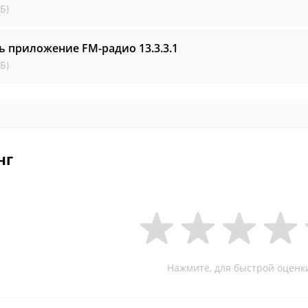
Б)
ть приложение FM-радио
13.3.3.1
Б)
нг
Нажмите, для быстрой оценк