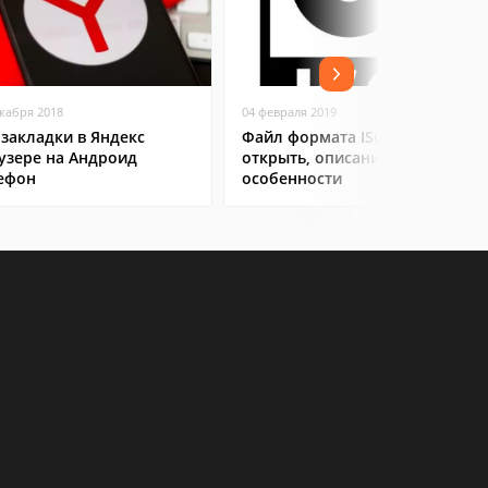
екабря 2018
04 февраля 2019
 закладки в Яндекс
Файл формата ISO: чем
узере на Андроид
открыть, описание,
ефон
особенности