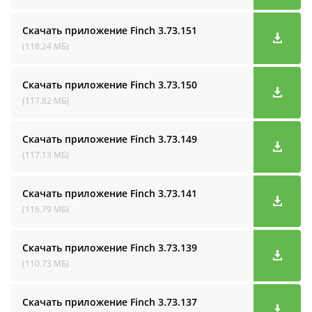
Скачать приложение Finch
3.73.151
(118.24 МБ)
Скачать приложение Finch
3.73.150
(117.82 МБ)
Скачать приложение Finch
3.73.149
(117.13 МБ)
Скачать приложение Finch
3.73.141
(116.79 МБ)
Скачать приложение Finch
3.73.139
(110.73 МБ)
Скачать приложение Finch
3.73.137