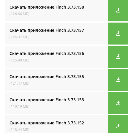
Скачать приложение Finch
3.73.158
(126.64 МБ)
Скачать приложение Finch
3.73.157
(126.07 МБ)
Скачать приложение Finch
3.73.156
(125.99 МБ)
Скачать приложение Finch
3.73.155
(121.47 МБ)
Скачать приложение Finch
3.73.153
(119.19 МБ)
Скачать приложение Finch
3.73.152
(118.44 МБ)