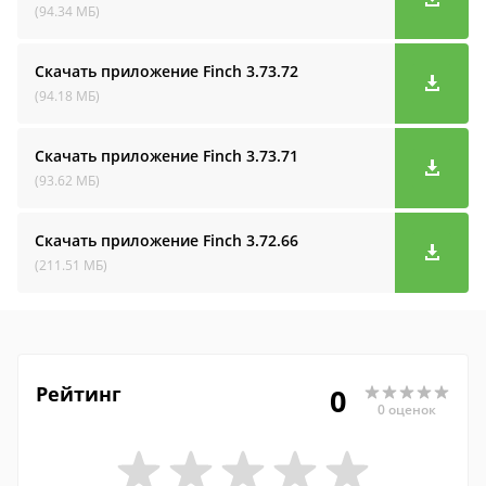
(94.34 МБ)
Скачать приложение Finch
3.73.72
(94.18 МБ)
Скачать приложение Finch
3.73.71
(93.62 МБ)
Скачать приложение Finch
3.72.66
(211.51 МБ)
Рейтинг
0
0 оценок