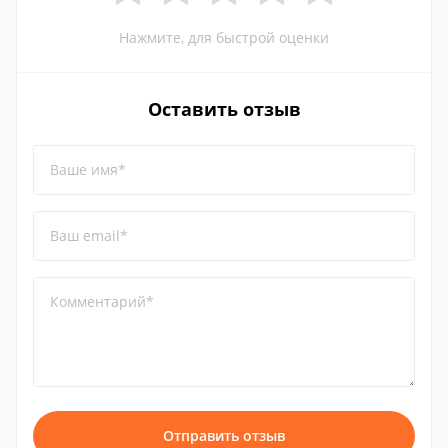
Нажмите, для быстрой оценки
Оставить отзыв
Ваше имя*
Ваш email*
Комментарий*
Отправить отзыв