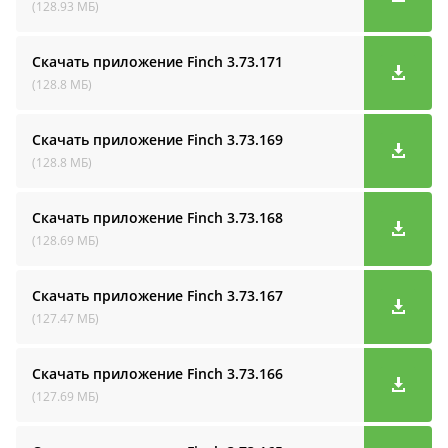
(128.93 МБ)
Скачать приложение Finch
3.73.171
(128.8 МБ)
Скачать приложение Finch
3.73.169
(128.8 МБ)
Скачать приложение Finch
3.73.168
(128.69 МБ)
Скачать приложение Finch
3.73.167
(127.47 МБ)
Скачать приложение Finch
3.73.166
(127.69 МБ)