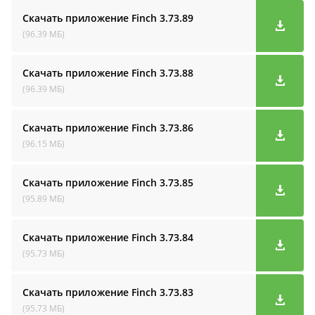
Скачать приложение Finch
3.73.89
(96.39 МБ)
Скачать приложение Finch
3.73.88
(96.39 МБ)
Скачать приложение Finch
3.73.86
(96.15 МБ)
Скачать приложение Finch
3.73.85
(95.89 МБ)
Скачать приложение Finch
3.73.84
(95.73 МБ)
Скачать приложение Finch
3.73.83
(95.73 МБ)