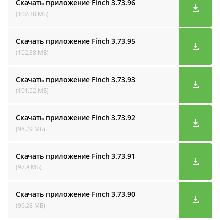
Скачать приложение Finch
3.73.96
(102.38 МБ)
Скачать приложение Finch
3.73.95
(102.38 МБ)
Скачать приложение Finch
3.73.93
(101.52 МБ)
Скачать приложение Finch
3.73.92
(98.79 МБ)
Скачать приложение Finch
3.73.91
(97.9 МБ)
Скачать приложение Finch
3.73.90
(96.28 МБ)