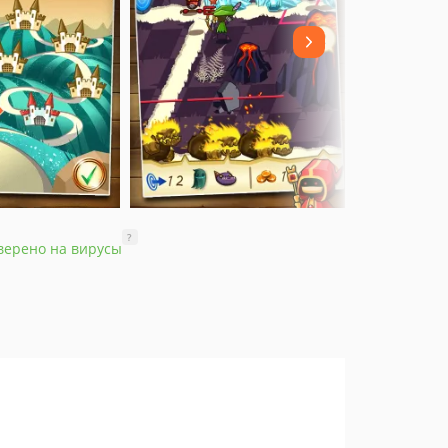
?
верено на вирусы