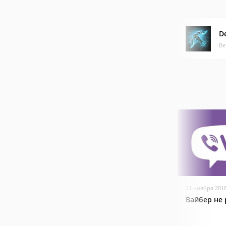
De
Ве
21 ноября 201
Вайбер не 