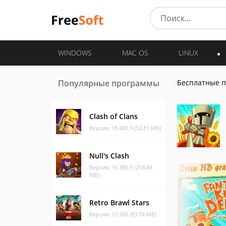
WINDOWS
MAC OS
LINUX
Популярные программы
Бесплатные 
Clash of Clans
Версия: 18.400.9 (52.81 МБ)
Null's Clash
Версия: 16.386.9 (254.84
МБ)
Retro Brawl Stars
Версия: 12.206 (83.74 МБ)