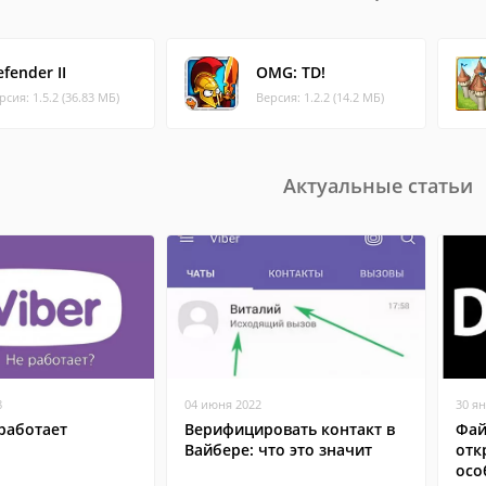
fender II
OMG: TD!
рсия: 1.5.2 (36.83 МБ)
Версия: 1.2.2 (14.2 МБ)
Актуальные статьи
8
04 июня 2022
30 я
работает
Верифицировать контакт в
Фай
Вайбере: что это значит
отк
осо