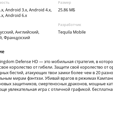
мость
Размер
.x, Android 3.x, Android 4.x,
25.86 МБ
.x, Android 6.x
Разработчик
Русский, Английский,
Tequila Mobile
й, Французский
ие
Kingdom Defense HD — это мобильная стратегия, в котор
 свое королество от гибели. Защити своё королество от о
ных бестий, атакующих твои замки более чем в 20 разн
льным мирам фэнтэзи. Убивай врагов в режимах Кампан
новых защитников, смертеносных драконов, мощные кат
ще увлекательная игра с отличной графикой. бесплатна