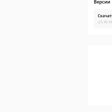
Версии
Скачат
(25.86 М