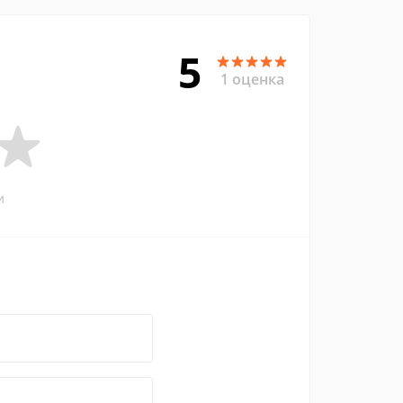
5
1 оценка
и