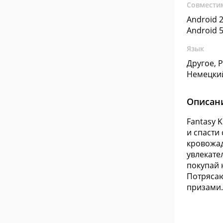
Совмести
Android 2
Android 5
Язык
Другое, 
Немецки
Описан
Fantasy 
и спасти
кровожад
увлекате
покупай 
Потрясаю
призами.