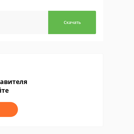
Скачать
тавителя
йте