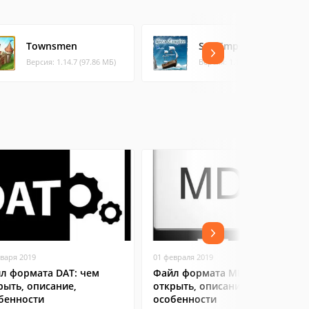
Townsmen
Sea Empire
Версия: 1.14.7 (97.86 МБ)
Версия: 1.11 (4.91 МБ)
нваря 2019
01 февраля 2019
л формата DAT: чем
Файл формата MDX: чем
рыть, описание,
открыть, описание,
бенности
особенности