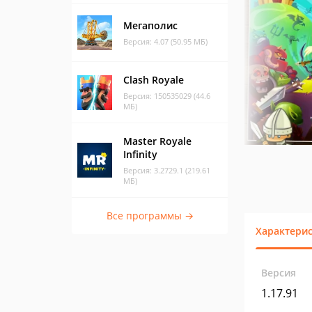
Мегаполис
Версия: 4.07 (50.95 МБ)
Clash Royale
Версия: 150535029 (44.6
МБ)
Master Royale
Infinity
Версия: 3.2729.1 (219.61
МБ)
Все программы →
Характери
Версия
1.17.91