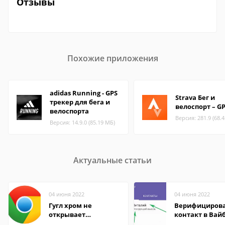
Отзывы
Похожие приложения
adidas Running - GPS
Strava Бег и
трекер для бега и
велоспорт – G
велоспорта
Версия: 281.9 (68.
Версия: 14.9.0 (85.19 МБ)
Актуальные статьи
04 июня 2022
04 июня 2022
Гугл хром не
Верифициров
открывает
контакт в Вай
страницы
что это значит