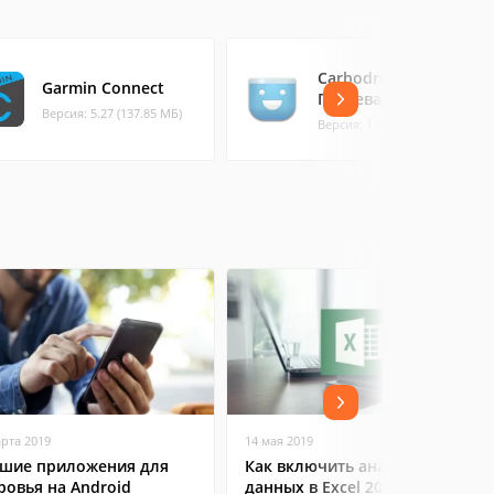
Carbodroid -
Garmin Connect
Питьевая вода
Версия: 5.27 (137.85 МБ)
Версия: 1.9.7 (0.96 МБ)
арта 2019
14 мая 2019
шие приложения для
Как включить анализ
ровья на Android
данных в Excel 2010, 2007,