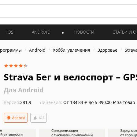
IOS
ANDROID
НОВОСТИ
СТАТЬИ И 
программы
Android
Хобби, увлечения
Здоровье
Strav
Strava Бег и велоспорт – GP
Для Android
Версия:
281.9
Лицензия:
От 184,83 ₽ до 5 390,00 ₽ за товар
Android
iOS