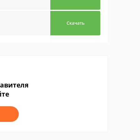
Скачать
тавителя
йте