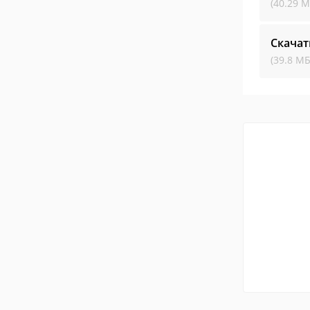
(40.29 М
Скачат
(39.8 МБ