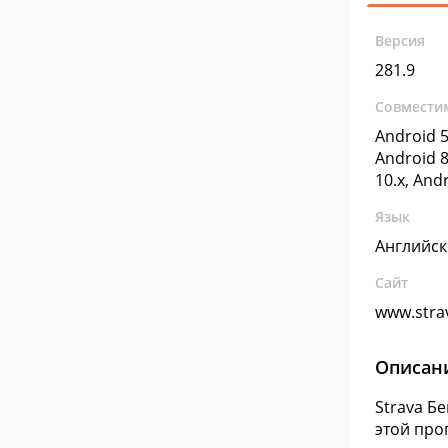
Версия
281.9
Совмести
Android 5
Android 8
10.x, And
Язык
Английс
Сайт
www.stra
Описан
Strava Б
этой про