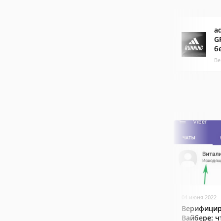
a
G
б
Ве
04 июня 2022
Верифицир
Вайбере: ч