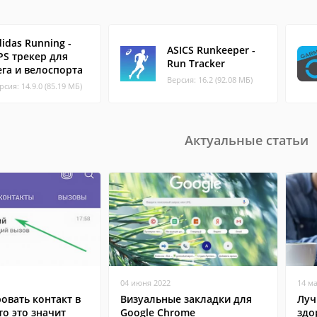
didas Running -
ASICS Runkeeper -
PS трекер для
Run Tracker
ега и велоспорта
Версия: 16.2 (92.08 МБ)
рсия: 14.9.0 (85.19 МБ)
Актуальные статьи
04 июня 2022
14 м
овать контакт в
Визуальные закладки для
Луч
то это значит
Google Chrome
здо