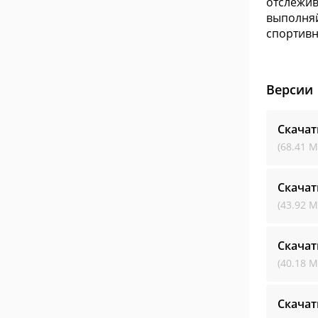
отслежив
выполняй
спортивн
Версии
Скачат
(68.41 М
Скачат
(43.92 М
Скачат
(40.18 М
Скачат