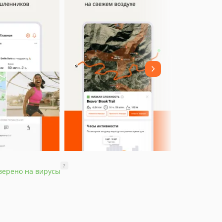
?
верено на вирусы