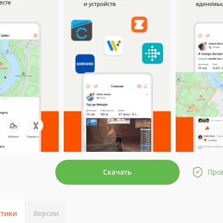
Скачать
Про
стики
Версии