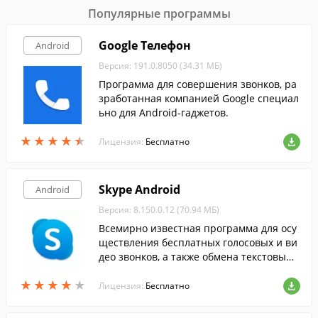
Популярные программы
Google Телефон
Android
Версия: 191.0.8050 (34.31 МБ)
Программа для совершения звонков, ра
зработанная компанией Google специал
ьно для Android-гаджетов.
★
★
★
★
★
★
★
★
★
★
Лицензия:
Бесплатно
Skype Android
Android
Версия: 8.150.0.12 (70.94 МБ)
Всемирно известная программа для осу
ществления бесплатных голосовых и ви
део звонков, а также обмена текстовыми
сообщениями.
★
★
★
★
★
★
★
★
★
★
Лицензия:
Бесплатно