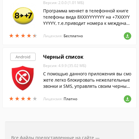
Версия: 2.0.0 (1.01 МБ)
Программа меняет в телефонной книге
телефоны вида 8XXXYYYYYYY на +7XXXYY
YYYYY, т.е.приводит номера к междунар
одному формату.
★
★
★
★
★
★
★
★
★
★
Лицензия:
Бесплатно
Черный список
Android
Версия: 4.9.9 (35.02 МБ)
С помощью данного приложения вы смо
жете легко блокировать нежелательные
звонки и SMS, управлять своим черным
списком.
★
★
★
★
★
★
★
★
★
★
Лицензия:
Платно
Все файлы предоставленные на сайте —