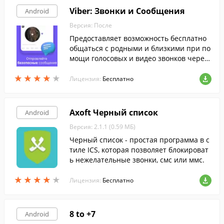
Viber: Звонки и Сообщения
Android
Версия: После
Предоставляет возможность бесплатно
общаться с родными и близкими при по
мощи голосовых и видео звонков через
сети WiFi, 3G и 4G.
★
★
★
★
★
★
★
★
★
★
Лицензия:
Бесплатно
Axoft Черный список
Android
Версия: 2.1.1 (0.59 МБ)
Черный список - простая программа в с
тиле ICS, которая позволяет блокироват
ь нежелательные звонки, смс или ммс.
★
★
★
★
★
★
★
★
★
★
Лицензия:
Бесплатно
8 to +7
Android