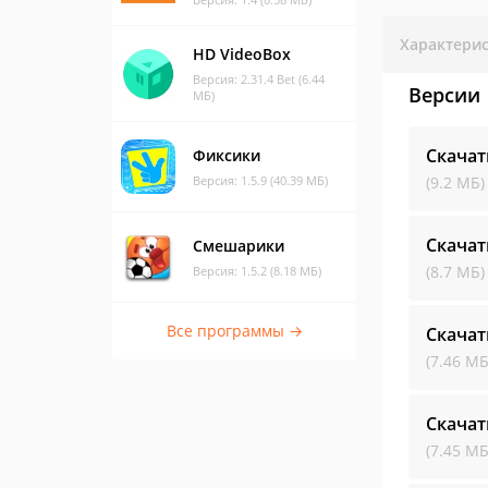
Характери
HD VideoBox
Версия: 2.31.4 Bet (6.44
Версии
МБ)
Скачат
Фиксики
Версия: 1.5.9 (40.39 МБ)
(9.2 МБ)
Скачат
Смешарики
(8.7 МБ)
Версия: 1.5.2 (8.18 МБ)
Все программы →
Скачат
(7.46 МБ
Скачат
(7.45 МБ