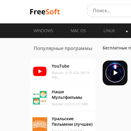
WINDOWS
MAC OS
LINUX
Популярные программы
Бесплатные 
YouTube
Версия: 21.31.524- (59.79
МБ)
Наши
Мультфильмы
Версия: 2.8.9 (12.91 МБ)
Уральские
Пельмени (лучшее)
Версия: 1.4 (0.58 МБ)