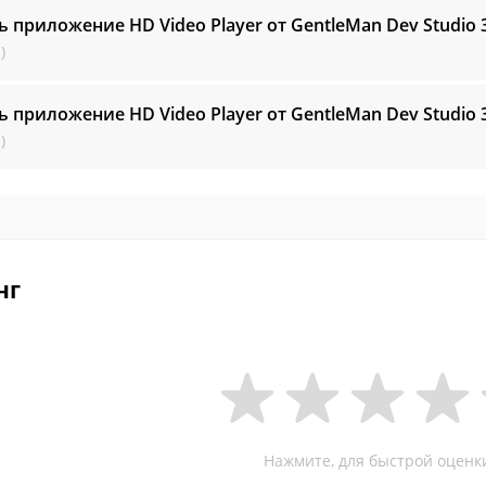
ь приложение HD Video Player от GentleMan Dev Studio
)
ь приложение HD Video Player от GentleMan Dev Studio
)
нг
Нажмите, для быстрой оценк