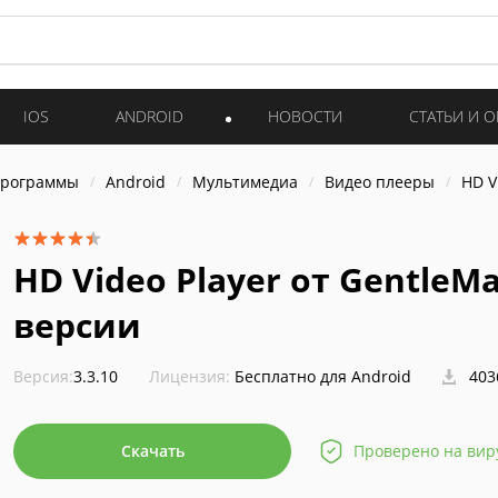
IOS
ANDROID
НОВОСТИ
СТАТЬИ И 
программы
Android
Мультимедиа
Видео плееры
HD V
HD Video Player от GentleMa
версии
Версия:
3.3.10
Лицензия:
Бесплатно для Android
403
Скачать
Проверено на вир