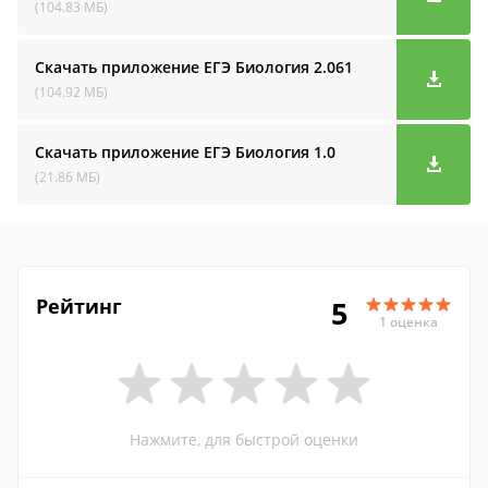
(104.83 МБ)
Скачать приложение ЕГЭ Биология
2.061
(104.92 МБ)
Скачать приложение ЕГЭ Биология
1.0
(21.86 МБ)
Рейтинг
5
1 оценка
Нажмите, для быстрой оценки