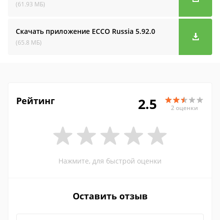
(61.93 МБ)
Скачать приложение ECCO Russia
5.92.0
(65.8 МБ)
Рейтинг
2.5
2 оценки
Нажмите, для быстрой оценки
Оставить отзыв