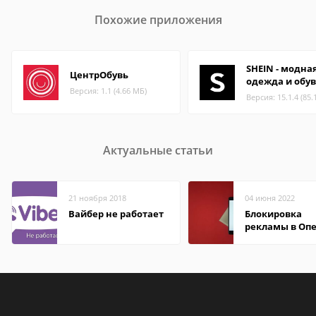
Похожие приложения
SHEIN - модна
ЦентрОбувь
одежда и обу
Версия: 1.1 (4.66 МБ)
Версия: 15.1.4 (85.
Актуальные статьи
21 ноября 2018
04 июня 2022
Вайбер не работает
Блокировка
рекламы в Оп