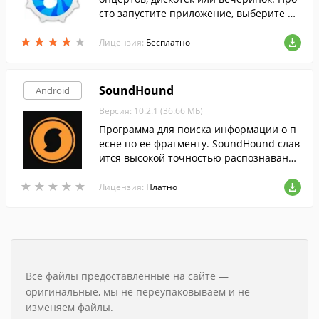
сто запустите приложение, выберите ре
жим визуализации и наслаждайтесь.
★
★
★
★
★
★
★
★
★
★
Лицензия:
Бесплатно
SoundHound
Android
Версия: 10.2.1 (36.66 МБ)
Программа для поиска информации о п
есне по ее фрагменту. SoundHound слав
ится высокой точностью распознавания
песни, быстрому поиску и огромной баз
★
★
★
★
★
★
★
★
★
★
ой исполнителей.
Лицензия:
Платно
Все файлы предоставленные на сайте —
оригинальные, мы не переупаковываем и не
изменяем файлы.