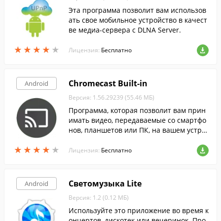
Эта программа позволит вам использов
ать свое мобильное устройство в качест
ве медиа-сервера с DLNA Server.
★
★
★
★
★
★
★
★
★
★
Лицензия:
Бесплатно
Chromecast Built-in
Android
Версия: 1.56.29239 (55.46 МБ)
Программа, которая позволит вам прин
имать видео, передаваемые со смартфо
нов, планшетов или ПК, на вашем устро
йстве Android TV.
★
★
★
★
★
★
★
★
★
★
Лицензия:
Бесплатно
Светомузыка Lite
Android
Версия: 1.2 (0.12 МБ)
Используйте это приложение во время к
онцертов, дискотек или вечеринок. Про