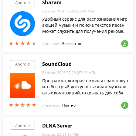
Shazam
Android
Версия: 16.45.0-26 (22.44 МБ)
Удобный сервис для распознавания игр
ающей музыки и поиска текстов песен.
Может служить для получения рекоменд
аций, основанных на истории запросов
★
★
★
★
★
★
★
★
★
★
в Shazam и поиска новых музыкальных
Лицензия:
Бесплатно
треков.
SoundCloud
Android
Версия: 2026.07.29 (87.19 МБ)
Программа, которая позволит вам получ
ить быстрый доступ к тысячам музыкал
ьных композиций, открывать для себя н
овых исполнителей или делиться своим
★
★
★
★
★
★
★
★
★
★
и творениями.
Лицензия:
Платно
DLNA Server
Android
Версия: 2.5 (1.18 МБ)