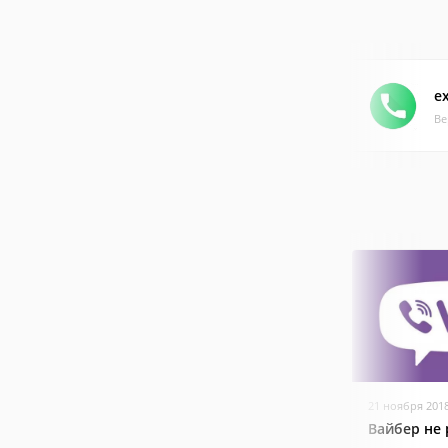
ex
Ве
21 ноября 201
Вайбер не 