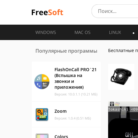
WINDOWS
MAC OS
LINUX
Популярные программы
Бесплатные 
FlashOnCall PRO`21
(Вспышка на
звонки и
приложения)
Версия: 10.0.1.1 (10.21 МБ)
Zoom
Версия: 1.0.4 (0.51 МБ)
Colors