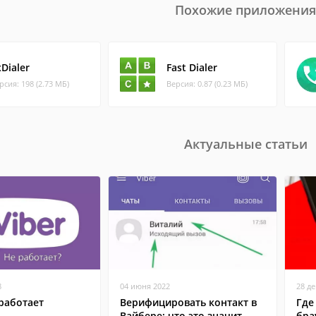
Похожие приложения
Dialer
Fast Dialer
рсия: 198 (2.73 МБ)
Версия: 0.87 (0.23 МБ)
Актуальные статьи
8
04 июня 2022
28 д
работает
Верифицировать контакт в
Где
Вайбере: что это значит
бра