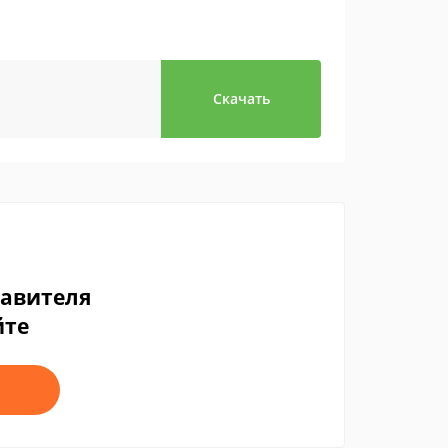
Скачать
тавителя
йте