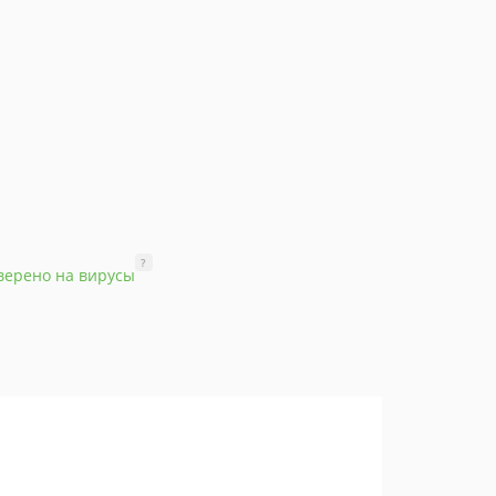
?
верено на вирусы