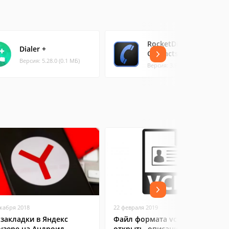
RocketDial Dialer &
Dialer +
Contacts
Версия: 5.28.0 (0.1 МБ)
Версия: 3.9.6 (5.53 МБ)
екабря 2018
22 февраля 2019
 закладки в Яндекс
Файл формата vcf: чем
узере на Андроид
открыть, описание,