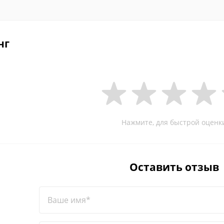
нг
Нажмите, для быстрой оценк
Оставить отзыв
Ваше имя*