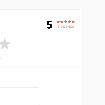
5
1 оценка
и