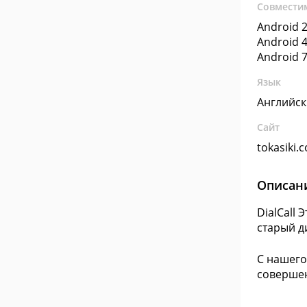
Совмести
Android 2
Android 4
Android 7
Язык
Английс
Сайт
tokasiki.
Описан
DialCall
старый д
С нашего
совершен