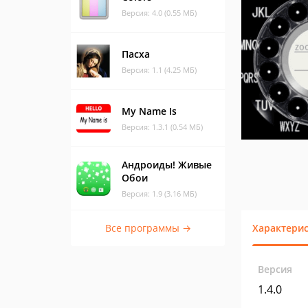
Версия: 4.0 (0.55 МБ)
Пасха
Версия: 1.1 (4.25 МБ)
My Name Is
Версия: 1.3.1 (0.54 МБ)
Андроиды! Живые
Обои
Версия: 1.9 (3.16 МБ)
Все программы →
Характери
Версия
1.4.0