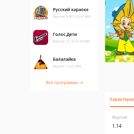
Русский караоке
Версия: 4.901 (23.67 МБ)
Голос.Дети
Версия: 3.1.0 (10.49 МБ)
Балалайка
Версия: 1.2 (2 МБ)
Все программы →
Характери
Версия
1.14