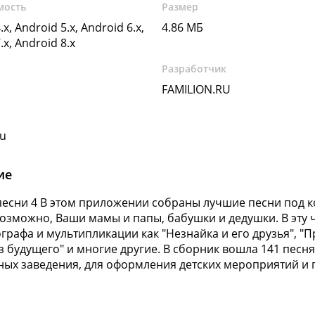
мость
Размер
.x, Android 5.x, Android 6.x,
4.86 МБ
.x, Android 8.x
Разработчик
FAMILION.RU
ru
ие
песни 4 В этом приложении собраны лучшие песни под к
возможно, Ваши мамы и папы, бабушки и дедушки. В эту 
графа и мультипликации как "Незнайка и его друзья", "П
из будущего" и многие другие. В сборник вошла 141 песн
ых заведения, для оформления детских мероприятий и п