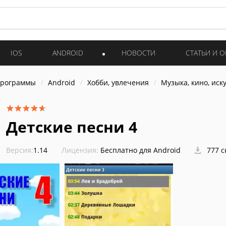
IOS
ANDROID
НОВОСТИ
СТАТЬИ И 
программы
Android
Хобби, увлечения
Музыка, кино, иск
Детские песни 4
Версия:
1.14
Лицензия:
Бесплатно для Android
777 с