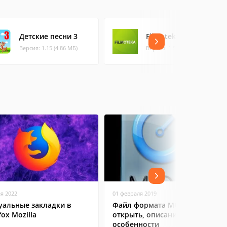
Детские песни 3
Filmoteka
Версия: 1.15 (4.86 МБ)
Версия: 1.5 (0.9 МБ)
ая 2022
01 февраля 2019
уальные закладки в
Файл формата MOV: чем
fox Mozilla
открыть, описание,
особенности