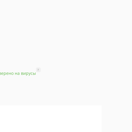
?
верено на вирусы