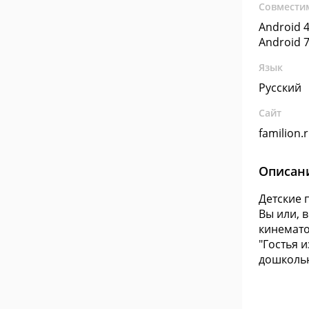
Совмести
Android 4
Android 7
Язык
Русский
Сайт
familion.
Описан
Детские 
Вы или, 
кинемато
"Гостья 
дошкольн