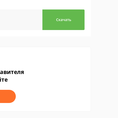
Скачать
тавителя
йте