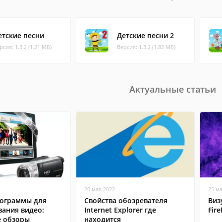
етские песни
Детские песни 2
рсия: 1.3.2 (1.21 МБ)
Версия: 1.3.2 (1.82 МБ)
Актуальные статьи
20 мая 2022
25 м
ограммы для
Свойства обозревателя
Виз
вания видео:
Internet Explorer где
Fire
 обзоры
находится