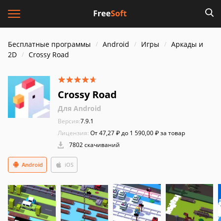
Бесплатные программы
Android
Игры
Аркады и
2D
Crossy Road
Crossy Road
Для Android
Версия:
7.9.1
Лицензия:
От 47,27 ₽ до 1 590,00 ₽ за товар
7802 скачиваний
Android
iOS