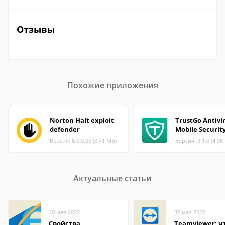
Отзывы
Похожие приложения
Norton Halt exploit
TrustGo Antivi
defender
Mobile Securit
Версия: 6.5.0.25 (8.41 МБ)
Версия: 3.1.0 (4.96
Актуальные статьи
20 мая 2022
30 мая 2022
Свойства
Teamviewer: чт