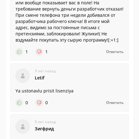
или вообще показывает вас в поле! На
требование вернуть деньги разработчик отказал!
При смене телефона три недели добивался от
разработчика рабочего ключа! В итоге мой
адрес, видимо за постоянные письма с
претензиями, заблокировали! Жулики!( Не
вздумайте покупать эту сырую программу![:+1:]
1
1
Ответить
9 лет назад
Letif
Ya ustonavlu prisit lisenziya
0
0
Ответить
9 лет назад
Зигфрид