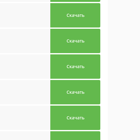
Скачать
Скачать
Скачать
Скачать
Скачать