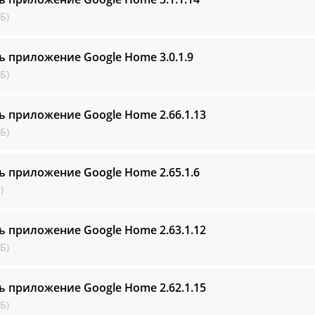
Б)
ь приложение Google Home
3.0.1.9
Б)
ь приложение Google Home
2.66.1.13
Б)
ь приложение Google Home
2.65.1.6
)
ь приложение Google Home
2.63.1.12
Б)
ь приложение Google Home
2.62.1.15
Б)