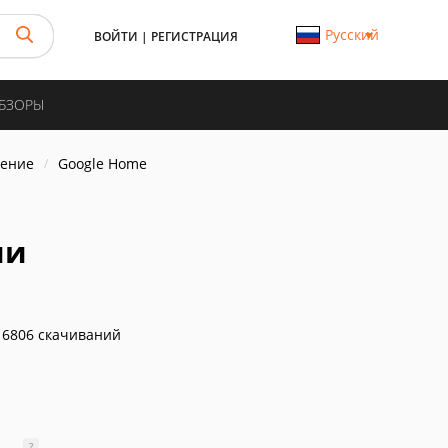
Русский
ВОЙТИ
|
РЕГИСТРАЦИЯ
ОБЗОРЫ
ление
Google Home
ии
6806 скачиваний
?