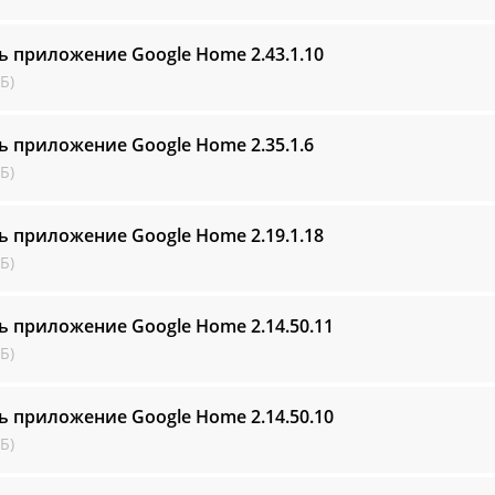
ь приложение Google Home
2.43.1.10
Б)
ь приложение Google Home
2.35.1.6
Б)
ь приложение Google Home
2.19.1.18
Б)
ь приложение Google Home
2.14.50.11
Б)
ь приложение Google Home
2.14.50.10
Б)