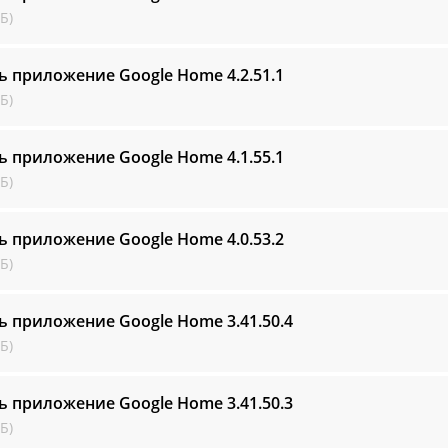
Б)
ь приложение Google Home
4.2.51.1
Б)
ь приложение Google Home
4.1.55.1
Б)
ь приложение Google Home
4.0.53.2
Б)
ь приложение Google Home
3.41.50.4
Б)
ь приложение Google Home
3.41.50.3
Б)