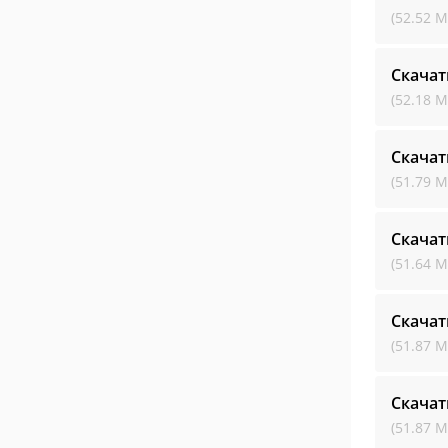
(52.52 М
Скачат
(52.18 М
Скачат
(51.79 М
Скачат
(51.64 М
Скачат
(51.87 М
Скачат
(51.87 М