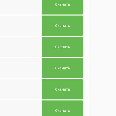
Скачать
Скачать
Скачать
Скачать
Скачать
Скачать