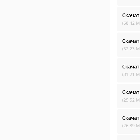
Скачат
(68.42 М
Скачат
(62.23 М
Скачат
(31.21 М
Скачат
(25.52 М
Скачат
(26.39 М